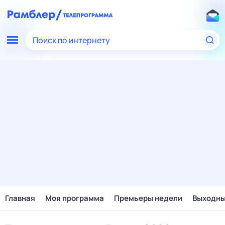
Поиск по интернету
Главная
Моя программа
Премьеры недели
Выходн