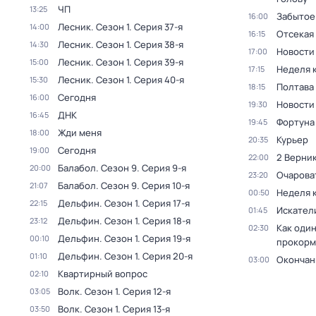
ЧП
13:25
Забытое
16:00
Лесник
. Сезон 1
. Серия 37-я
14:00
Отсекая
16:15
Лесник
. Сезон 1
. Серия 38-я
14:30
Новости
17:00
Лесник
. Сезон 1
. Серия 39-я
15:00
Неделя 
17:15
Лесник
. Сезон 1
. Серия 40-я
15:30
Полтава
18:15
Сегодня
16:00
Новости
19:30
ДНК
16:45
Фортуна
19:45
Жди меня
18:00
Курьер
20:35
Сегодня
19:00
2 Верник
22:00
Балабол
. Сезон 9
. Серия 9-я
20:00
Очарова
23:20
Балабол
. Сезон 9
. Серия 10-я
21:07
Неделя 
00:50
Дельфин
. Сезон 1
. Серия 17-я
22:15
Искател
01:45
Дельфин
. Сезон 1
. Серия 18-я
23:12
Как один
02:30
Дельфин
. Сезон 1
. Серия 19-я
00:10
прокорм
Дельфин
. Сезон 1
. Серия 20-я
01:10
Окончан
03:00
Квартирный вопрос
02:10
Волк
. Сезон 1
. Серия 12-я
03:05
Волк
. Сезон 1
. Серия 13-я
03:50