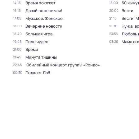
Время покажет
60 мину
14:15
18:00
Давай поженимся!
Вести
16:15
20:00
Мужское/Женское
Вести. 
17:05
21:10
Вечерние новости
Ну-ка, в
18:00
21:30
Большая игра
Любовь 
18:40
23:55
Поле чудес
Мама вы
19:45
03:20
Время
21:00
Минута тишины
21:45
Юбилейный концерт группы «Рондо»
22:45
Подкаст.Лаб
00:30