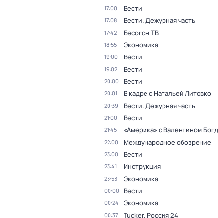
Вести
17:00
Вести. Дежурная часть
17:08
Бесогон ТВ
17:42
Экономика
18:55
Вести
19:00
Вести
19:02
Вести
20:00
В кадре с Натальей Литовко
20:01
Вести. Дежурная часть
20:39
Вести
21:00
«Америка» с Валентином Бог
21:45
Международное обозрение
22:00
Вести
23:00
Инструкция
23:41
Экономика
23:53
Вести
00:00
Экономика
00:24
Tucker. Россия 24
00:37