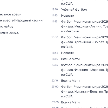
т
из США
Улётный футбол
13:20
Местное время
Новости
14:10
се вместе! Народный кастинг
Футбол. Чемпионат мира-2026
14:15
по найму
финала. Мексика - Англия. Тр
из Мексики
ходит замуж
Футбол. Чемпионат мира-2026
16:30
финала. Аргентина - Египет. 
из США
Новости
18:45
Все на Матч!
18:50
Футбол. Чемпионат мира-2026
19:55
финала. Франция - Марокко. 
из США
Все на Матч!
22:10
Футбол. Чемпионат мира-2026
23:00
финала. Испания - Бельгия. Т
из США
Все на Матч!
02:05