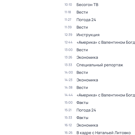
Бесогон ТВ
10:10
Вести
11:18
Погода 24
11:27
Вести
11:39
Инструкция
12:39
«Америка» с Валентином Бог
12:44
Вести
13:00
Экономика
13:26
Специальный репортаж
13:33
Вести
14:00
Экономика
14:23
Вести
14:38
«Америка» с Валентином Бог
14:44
Факты
15:00
Погода 24
15:21
Факты
15:33
Экономика
16:12
В кадре с Натальей Литовко
16:26