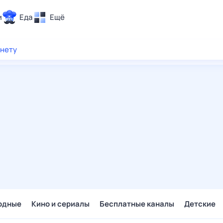
и
Еда
Ещё
Почта
рнету
ия и отдых
Поиск
Погода
ТВ-программа
и и тренды
 ситуации
 вместе
Помощь
одные
Кино и сериалы
Бесплатные каналы
Детские