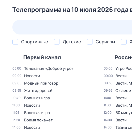
Телепрограмма на 10 июля 2026 года 
25 июл,
сб
26 июл,
вс
27 июл,
пн
28 июл,
вт
Спортивные
Детские
Сериалы
Первый канал
Росси
Телеканал «Доброе утро»
Утро Ро
05:00
05:00
Новости
Вести
09:00
09:00
Модный приговор
Вести. 
09:05
09:30
Жить здорово!
О самом
09:55
09:55
Большая игра
Вести
10:40
11:00
Новости
Вести. 
11:00
11:30
Большая игра
60 мину
11:25
12:00
Время покажет
Вести
13:20
14:00
Новости
Тайны с
14:00
14:30