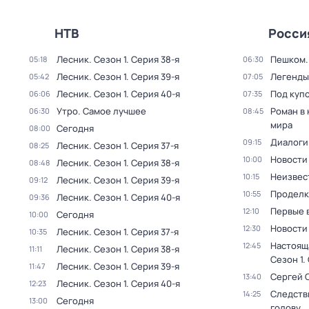
НТВ
Росси
Лесник
. Сезон 1
. Серия 38-я
Пешком..
05:18
06:30
Лесник
. Сезон 1
. Серия 39-я
Легенды
05:42
07:05
Лесник
. Сезон 1
. Серия 40-я
Под куп
06:06
07:35
Утро. Самое лучшее
Роман в
06:30
08:45
мира
Сегодня
08:00
Диалоги
09:15
Лесник
. Сезон 1
. Серия 37-я
08:25
Новости
10:00
Лесник
. Сезон 1
. Серия 38-я
08:48
Неизвес
10:15
Лесник
. Сезон 1
. Серия 39-я
09:12
Проделк
10:55
Лесник
. Сезон 1
. Серия 40-я
09:36
Первые 
12:10
Сегодня
10:00
Новости
12:30
Лесник
. Сезон 1
. Серия 37-я
10:35
Настоящ
12:45
Лесник
. Сезон 1
. Серия 38-я
11:11
Сезон 1
.
Лесник
. Сезон 1
. Серия 39-я
11:47
Сергей 
13:40
Лесник
. Сезон 1
. Серия 40-я
12:23
Следств
14:25
Сегодня
13:00
голову