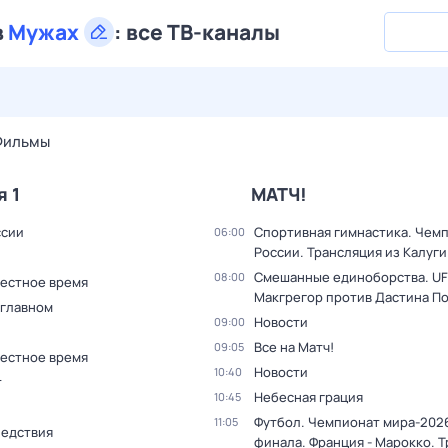
в
Мужах
:
все ТВ-каналы
29 июл,
ср
30 июл,
чт
31 июл,
пт
1 авг,
сб
2 авг,
вс
Фильмы
я 1
МАТЧ!
ссии
Спортивная гимнастика. Чем
06:00
России. Трансляция из Калуги
Смешанные единоборства. UF
08:00
Местное время
Макгрегор против Дастина П
 главном
Новости
09:00
Все на Матч!
09:05
Местное время
Новости
10:40
т
Небесная грация
10:45
Футбол. Чемпионат мира-2026
11:05
ледствия
финала. Франция - Марокко. 