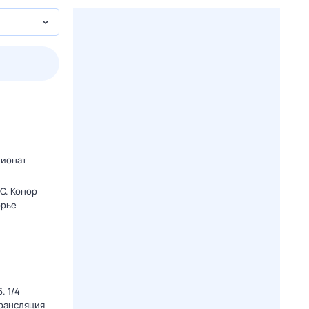
3 авг,
пн
4 авг,
вт
5 авг,
ср
6 авг,
чт
Вчера
Сегодня
пионат
C. Конор
орье
. 1/4
Трансляция