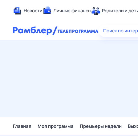
Новости
Личные финансы
Родители и дет
Здоровье
Поиск по инте
Развлечен
Дом и уют
Спорт
Карьера
Авто
Технологи
Жизненные
Сберегаем
Гороскопы
Главная
Моя программа
Премьеры недели
Вых