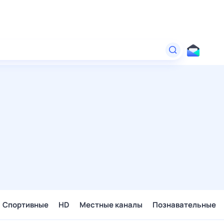
Спортивные
HD
Местные каналы
Познавательные