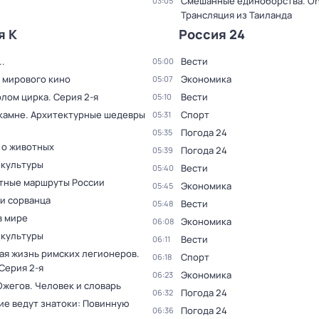
Смешанные единоборства. On
03:05
Трансляция из Таиланда
я К
Россия 24
.
Вести
05:00
 мирового кино
Экономика
05:07
олом цирка
. Серия 2-я
Вести
05:10
 камне. Архитектурные шедевры
Спорт
05:31
Погода 24
05:35
 о животных
Погода 24
05:39
 культуры
Вести
05:40
тные маршруты России
Экономика
05:45
и сорванца
Вести
05:48
в мире
Экономика
06:08
 культуры
Вести
06:11
ая жизнь римских легионеров
.
Спорт
06:18
 Серия 2-я
Экономика
06:23
Ожегов. Человек и словарь
Погода 24
06:32
ие ведут знатоки: Повинную
Погода 24
06:36