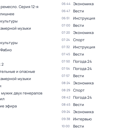
Экономика
06:44
 ремесло
. Серия 12-я
Вести
06:47
 лишнее
Инструкция
06:51
 культуры
Вести
07:00
камерной музыки
Экономика
07:20
Спорт
07:24
 культуры
Инструкция
07:32
 Фабио
Вести
07:45
Погода 24
07:50
 2
Погода 24
07:54
тельные и опасные
Вести
07:57
камерной музыки
Экономика
08:24
и
Спорт
08:29
 мужик двух генералов
Погода 24
08:42
ил
Вести
08:45
ие эфира
Экономика
09:24
Интервью
09:38
Вести
10:00