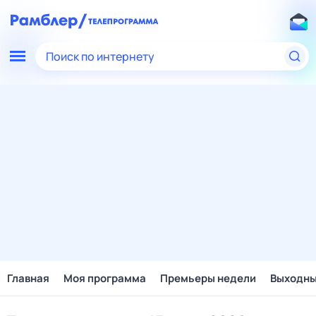
Поиск по интернету
Главная
Моя программа
Премьеры недели
Выходн