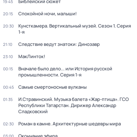
Библейский сюжет
19:45
Спокойной ночи, малыши!
20:15
Кунсткамера. Вертикальный музей
. Сезон 1
. Серия
20:30
1-я
Следствие ведут знатоки: Динозавр
21:10
МакЛинток!
23:10
Вначале было дело... или История русской
00:15
промышленности
. Серия 1-я
Самые смертоносные вулканы
00:45
И.Стравинский. Музыка балета «Жар-птица». ГСО
01:35
Республики Татарстан. Дирижер Александр
Сладковский
Роман в камне. Архитектурные шедевры мира
02:30
Окончание эфира
03:00