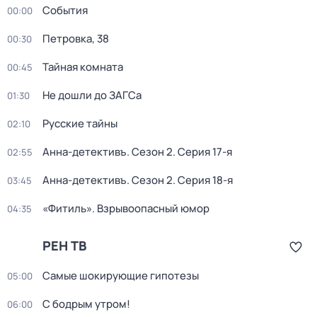
События
00:00
Петровка, 38
00:30
Тайная комната
00:45
Не дошли до ЗАГСа
01:30
Русские тайны
02:10
Анна-детективъ
. Сезон 2
. Серия 17-я
02:55
Анна-детективъ
. Сезон 2
. Серия 18-я
03:45
«Фитиль». Взрывоопасный юмор
04:35
РЕН ТВ
Самые шoкиpующие гипотезы
05:00
С бодрым утром!
06:00