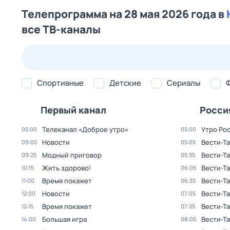
Телепрограмма на 28 мая 2026 года в
все ТВ-каналы
25 июл,
сб
26 июл,
вс
27 июл,
пн
28 июл,
вт
Спортивные
Детские
Сериалы
Первый канал
Росси
Телеканал «Доброе утро»
Утро Ро
05:00
05:00
Новости
Вести-Та
09:00
05:05
Модный приговор
Вести-Та
09:25
05:35
Жить здорово!
Вести-Та
10:15
06:05
Время покажет
Вести-Та
11:00
06:35
Новости
Вести-Та
12:00
07:05
Время покажет
Вести-Та
12:15
07:35
Большая игра
Вести-Та
14:00
08:05