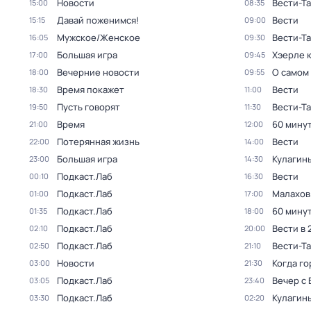
Новости
Вести-Та
15:00
08:35
Давай поженимся!
Вести
15:15
09:00
Мужское/Женское
Вести-Т
16:05
09:30
Большая игра
Хэерле к
17:00
09:45
Вечерние новости
О самом
18:00
09:55
Время покажет
Вести
18:30
11:00
Пусть говорят
Вести-Т
19:50
11:30
Время
60 мину
21:00
12:00
Потерянная жизнь
Вести
22:00
14:00
Большая игра
Кулагин
23:00
14:30
Подкаст.Лаб
Вести
00:10
16:30
Подкаст.Лаб
Малахов
01:00
17:00
Подкаст.Лаб
60 мину
01:35
18:00
Подкаст.Лаб
Вести в 
02:10
20:00
Подкаст.Лаб
Вести-Т
02:50
21:10
Новости
Когда го
03:00
21:30
Подкаст.Лаб
Вечер с
03:05
23:40
Подкаст.Лаб
Кулагин
03:30
02:20