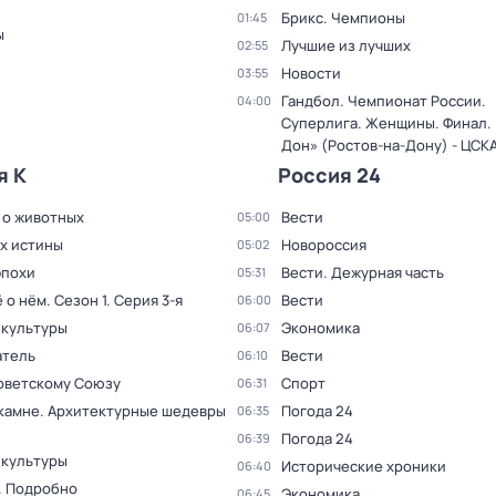
Брикс. Чемпионы
01:45
ы
Лучшие из лучших
02:55
Новости
03:55
Гандбол. Чемпионат России.
04:00
Суперлига. Женщины. Финал. 
Дон» (Ростов-на-Дону) - ЦСК
я К
Россия 24
 о животных
Вести
05:00
ах истины
Новороссия
05:02
эпохи
Вести. Дежурная часть
05:31
ё о нём
. Сезон 1
. Серия 3-я
Вести
06:00
 культуры
Экономика
06:07
тель
Вести
06:10
оветскому Союзу
Спорт
06:31
 камне. Архитектурные шедевры
Погода 24
06:35
Погода 24
06:39
 культуры
Исторические хроники
06:40
. Подробно
Экономика
06:45