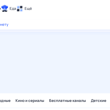
и
Еда
Ещё
Почта
рнету
ия и отдых
Поиск
Погода
ТВ-программа
и и тренды
 ситуации
 вместе
Помощь
одные
Кино и сериалы
Бесплатные каналы
Детские