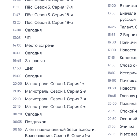
В поиск
13:00
Пёс
. Сезон 3
. Серия 17-я
11:11
Вначале 
13:55
Пёс
. Сезон 3
. Серия 18-я
11:47
русской
Пёс
. Сезон 3
. Серия 19-я
12:23
Талант
. 
14:25
Сегодня
13:00
2 Верник
15:35
ЧП
13:25
Пряничн
16:30
Место встречи
14:00
Новости
17:00
Сегодня
16:00
Коллекц
17:15
За гранью
16:45
Слово о 
17:55
ДНК
17:50
Историч
18:10
Сегодня
19:00
Почерк 
19:00
Магистраль
. Сезон 1
. Серия 1-я
20:00
Новости
19:30
Магистраль
. Сезон 1
. Серия 2-я
21:05
Главная 
19:45
Магистраль
. Сезон 1
. Серия 3-я
22:10
Правила
20:05
Магистраль
. Сезон 1
. Серия 4-я
23:15
Спокойн
20:35
Сегодня
00:20
Осенний
20:50
Поздняков
00:35
Энигма
21:30
Агент национальной безопасности.
00:55
И это вс
22:15
Возвращение
. Сезон 6
. Серия 1-я