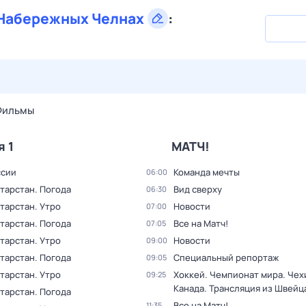
Набережных Челнах
:
29 июл,
ср
30 июл,
чт
31 июл,
пт
1 авг,
сб
2 авг,
вс
Фильмы
я 1
МАТЧ!
ссии
Команда мечты
06:00
тарстан. Погода
Вид сверху
06:30
тарстан. Утро
Новости
07:00
тарстан. Погода
Все на Матч!
07:05
тарстан. Утро
Новости
09:00
тарстан. Погода
Специальный репортаж
09:05
тарстан. Утро
Хоккей. Чемпионат мира. Чехи
09:25
Канада. Трансляция из Швейц
тарстан. Погода
Все на Матч!
11:35