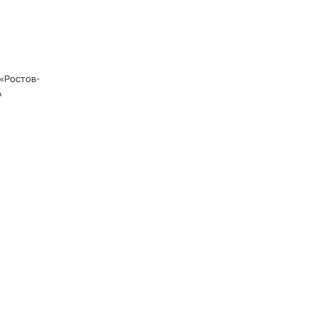
«Ростов-
А