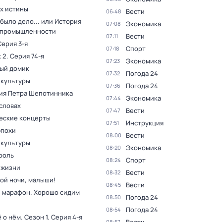
ах истины
Вести
06:48
было дело... или История
Экономика
07:08
 промышленности
Вести
07:11
Серия 3-я
Спорт
07:18
 2
. Серия 74-я
Экономика
07:23
ый домик
Погода 24
07:32
 культуры
Погода 24
07:36
ия Петра Шепотинника
Экономика
07:44
словах
Вести
07:47
еские концерты
Инструкция
07:51
эпохи
Вести
08:00
 культуры
Экономика
08:20
роль
Спорт
08:24
 жизни
Вести
08:32
ой ночи, малыши!
Вести
08:45
 марафон. Хорошо сидим
Погода 24
08:50
Погода 24
08:54
ё о нём
. Сезон 1
. Серия 4-я
08:57