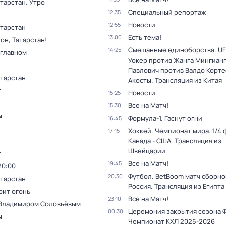
тарстан. Утро
Специальный репортаж
12:35
Новости
12:55
атарстан
Есть тема!
13:00
он, Татарстан!
Смешанные единоборства. UF
14:25
 главном
Уокер против Жанга Мингианг
Павлович против Валдо Корте
атарстан
Акосты. Трансляция из Китая
т
Новости
15:25
Все на Матч!
15:30
ы
Формула-1. Гаснут огни
16:45
Хоккей. Чемпионат мира. 1/4 
17:15
Канада - США. Трансляция из
Швейцарии
т
Все на Матч!
19:45
20:00
Футбол. BetBoom матч сборной
20:30
атарстан
Россия. Трансляция из Египта
рит огонь
Все на Матч!
23:10
 Владимиром Соловьёвым
Церемония закрытия сезона 
00:30
ы
Чемпионат КХЛ 2025-2026