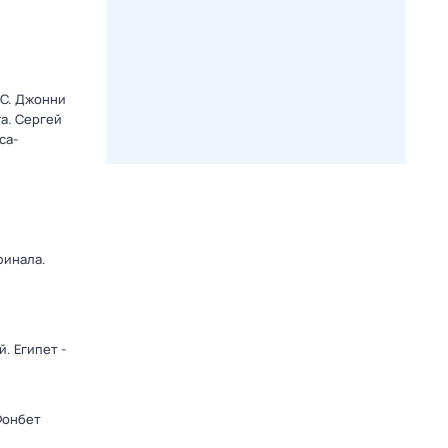
C. Джонни
а. Сергей
са-
финала.
. Египет -
Фонбет