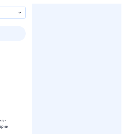
3 авг,
пн
4 авг,
вт
5 авг,
ср
6 авг,
чт
Вчера
Сегодня
я -
арии