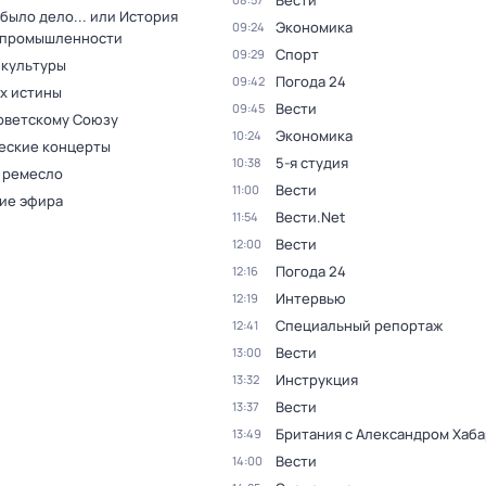
Вести
было дело... или История
Экономика
09:24
 промышленности
Спорт
09:29
 культуры
Погода 24
09:42
ах истины
Вести
09:45
оветскому Союзу
Экономика
10:24
еские концерты
5-я студия
10:38
 ремесло
Вести
11:00
ие эфира
Вести.Net
11:54
Вести
12:00
Погода 24
12:16
Интервью
12:19
Специальный репортаж
12:41
Вести
13:00
Инструкция
13:32
Вести
13:37
Британия с Александром Хаб
13:49
Вести
14:00