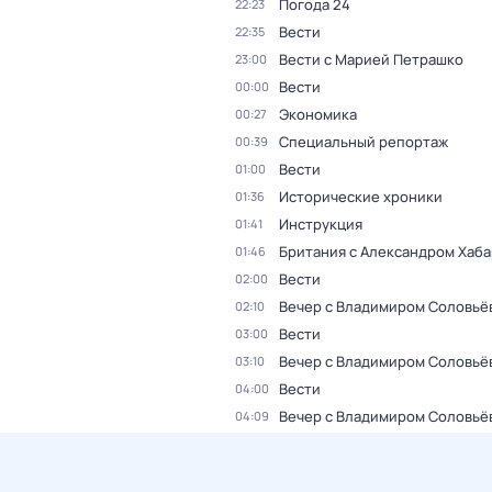
Погода 24
22:23
Вести
22:35
Вести с Марией Петрашко
23:00
Вести
00:00
Экономика
00:27
Специальный репортаж
00:39
Вести
01:00
Исторические хроники
01:36
Инструкция
01:41
Британия с Александром Хаб
01:46
Вести
02:00
Вечер с Владимиром Соловьё
02:10
Вести
03:00
Вечер с Владимиром Соловьё
03:10
Вести
04:00
Вечер с Владимиром Соловьё
04:09