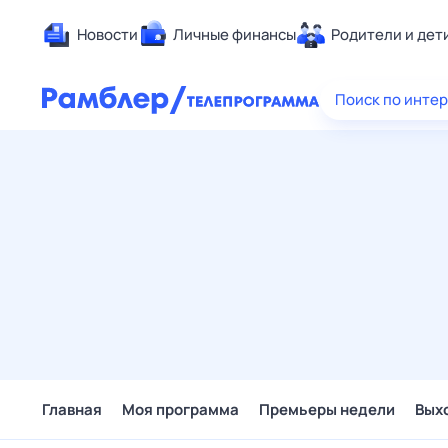
Новости
Личные финансы
Родители и дет
Здоровье
Поиск по инте
Развлечен
Дом и уют
Спорт
Карьера
Авто
Технологи
Жизненные
Сберегаем
Гороскопы
Главная
Моя программа
Премьеры недели
Вых