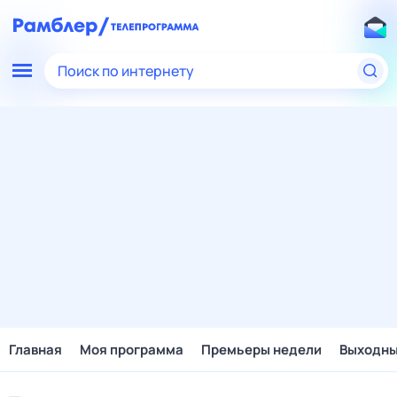
Поиск по интернету
Главная
Моя программа
Премьеры недели
Выходн