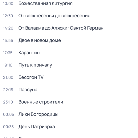
Божественная литургия
10:00
От воскресенья до воскресения
12:30
От Валаама до Аляски: Святой Герман
14:20
Двое в новом доме
15:55
Карантин
17:35
Путь к причалу
19:10
Бесогон TV
21:00
Парсуна
22:15
Военные строители
23:10
Лики Богoрoдицы
00:05
День Патриарха
00:35