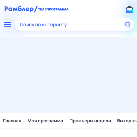
Поиск по интернету
Главная
Моя программа
Премьеры недели
Выходн