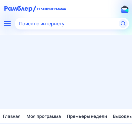
Поиск по интернету
Главная
Моя программа
Премьеры недели
Выходн