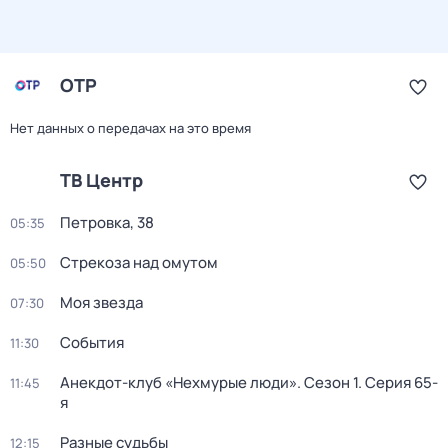
ОТР
Нет данных о передачах на это время
ТВ Центр
Петровка, 38
05:35
Стрекоза над омутом
05:50
Моя звезда
07:30
События
11:30
Анекдот-клуб «Нехмурые люди»
. Сезон 1
. Серия 65-
11:45
я
Разные судьбы
12:15