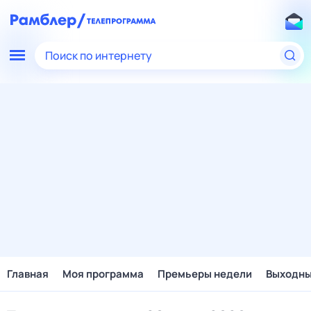
Поиск по интернету
Главная
Моя программа
Премьеры недели
Выходн