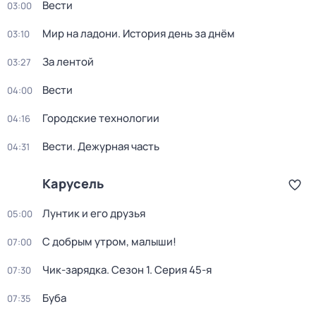
Вести
03:00
Мир на ладони. История день за днём
03:10
За лентой
03:27
Вести
04:00
Городские технологии
04:16
Вести. Дежурная часть
04:31
Карусель
Лунтик и его друзья
05:00
С добрым утром, малыши!
07:00
Чик-зарядка
. Сезон 1
. Серия 45-я
07:30
Буба
07:35