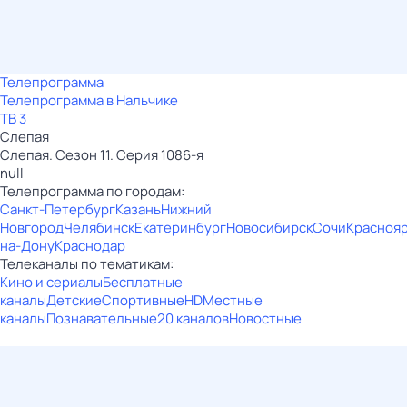
Телепрограмма
Телепрограмма в Нальчике
ТВ 3
Слепая
Слепая. Сезон 11. Серия 1086-я
null
Телепрограмма по городам:
Санкт-Петербург
Казань
Нижний
Новгород
Челябинск
Екатеринбург
Новосибирск
Сочи
Красноя
на-Дону
Краснодар
Телеканалы по тематикам:
Кино и сериалы
Бесплатные
каналы
Детские
Спортивные
HD
Местные
каналы
Познавательные
20 каналов
Новостные