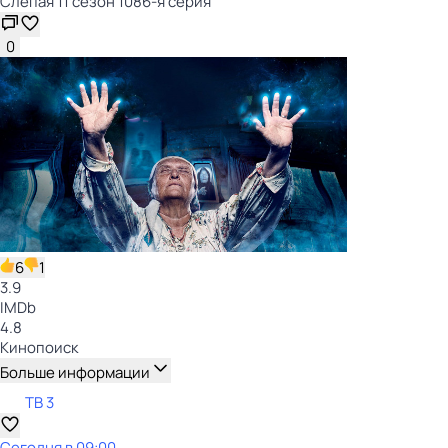
Слепая 11 сезон 1086-я серия
0
6
1
3.9
IMDb
4.8
Кинопоиск
Больше информации
ТВ 3
Сегодня в 09:00