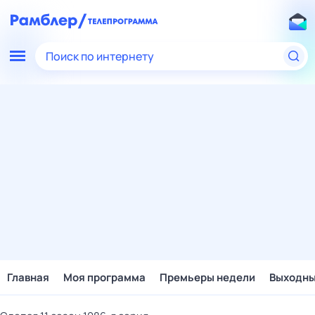
Поиск по интернету
Главная
Моя программа
Премьеры недели
Выходн