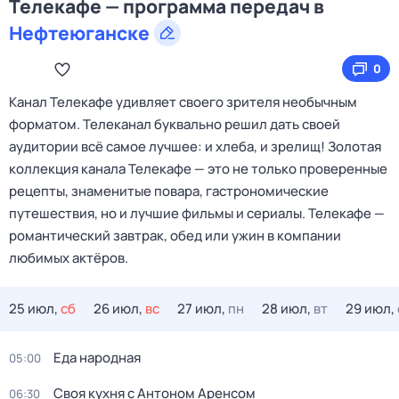
Телекафе — программа передач в
Нефтеюганске
0
Канал Телекафе удивляет своего зрителя необычным
форматом. Телеканал буквально решил дать своей
аудитории всё самое лучшее: и хлеба, и зрелищ! Золотая
коллекция канала Телекафе — это не только проверенные
рецепты, знаменитые повара, гастрономические
путешествия, но и лучшие фильмы и сериалы. Телекафе —
романтический завтрак, обед или ужин в компании
любимых актёров.
25 июл,
сб
26 июл,
вс
27 июл,
пн
28 июл,
вт
29 июл,
Еда народная
05:00
Своя кухня с Антоном Аренсом
06:30