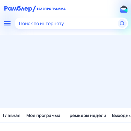
Поиск по интернету
Главная
Моя программа
Премьеры недели
Выходн