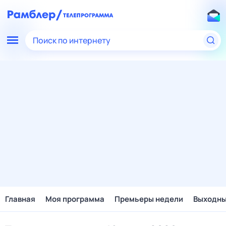
Поиск по интернету
Главная
Моя программа
Премьеры недели
Выходн