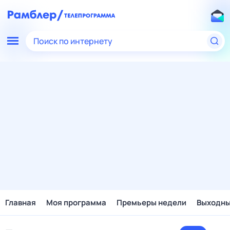
Поиск по интернету
Главная
Моя программа
Премьеры недели
Выходн