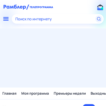
Поиск по интернету
Главная
Моя программа
Премьеры недели
Выходн