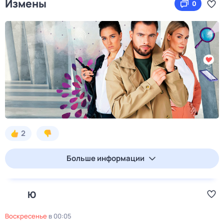
Измены
0
2
Больше информации
Ю
воскресенье
в
00:05