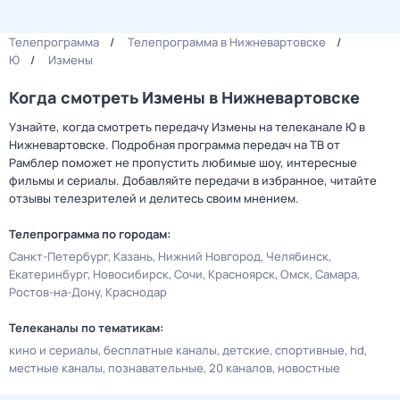
Телепрограмма
Телепрограмма в Нижневартовске
Ю
Измены
Когда смотреть Измены в Нижневартовске
Узнайте, когда смотреть передачу Измены на телеканале Ю в
Нижневартовске. Подробная программа передач на ТВ от
Рамблер поможет не пропустить любимые шоу, интересные
фильмы и сериалы. Добавляйте передачи в избранное, читайте
отзывы телезрителей и делитесь своим мнением.
Телепрограмма по городам:
Санкт-Петербург
Казань
Нижний Новгород
Челябинск
Екатеринбург
Новосибирск
Сочи
Красноярск
Омск
Самара
Ростов-на-Дону
Краснодар
Телеканалы по тематикам:
кино и сериалы
бесплатные каналы
детские
спортивные
hd
местные каналы
познавательные
20 каналов
новостные