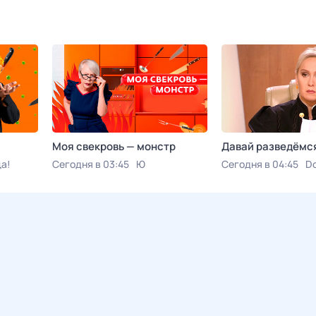
Моя свекровь — монстр
Давай рaзвeдёмс
а!
Сегодня в 03:45
Ю
Сегодня в 04:45
D