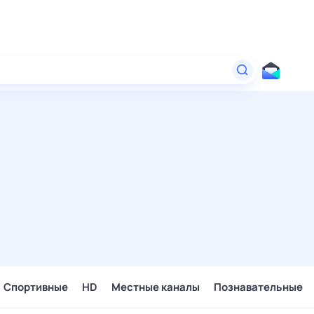
Спортивные
HD
Местные каналы
Познавательные