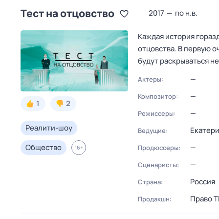
Тест на отцовство
2017
—
по н.в.
Каждая история гораз
отцовства. В первую 
будут раскрываться н
—
Актеры:
—
Композитор:
1
2
—
Режиссеры:
Реалити-шоу
Екатери
Ведущие:
Общество
—
Продюссеры:
16
+
—
Сценаристы:
Россия
Страна:
Право Т
Продакшн: