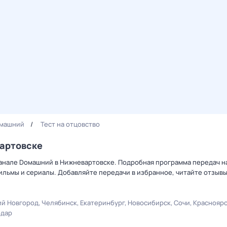
машний
Тест на отцовство
вартовске
канале Dомашний в Нижневартовске. Подробная программа передач на
льмы и сериалы. Добавляйте передачи в избранное, читайте отзыв
й Новгород
Челябинск
Екатеринбург
Новосибирск
Сочи
Краснояр
одар