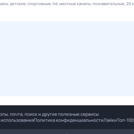
налы
детские
спортивные
hd
местные каналы
познавательные
20 
опы, почта, поиск и другие полезные сервисы
 использования
Политика конфиденциальности
Лайки
Топ-100