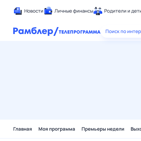
Новости
Личные финансы
Родители и дет
Здоровье
Поиск по инте
Развлечен
Дом и уют
Спорт
Карьера
Авто
Технологи
Жизненные
Сберегаем
Гороскопы
Главная
Моя программа
Премьеры недели
Вых