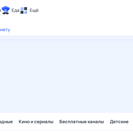
и
Еда
Ещё
Почта
рнету
ия и отдых
Поиск
Погода
ТВ-программа
и и тренды
 ситуации
 вместе
Помощь
одные
Кино и сериалы
Бесплатные каналы
Детские