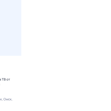
 ТВ от
ы
ск
Омск