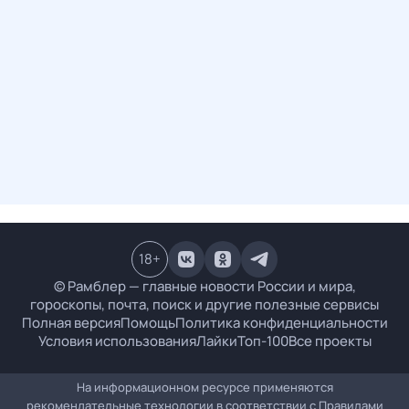
18
+
© Рамблер — главные новости России и мира,
гороскопы, почта, поиск и другие полезные сервисы
Полная версия
Помощь
Политика конфиденциальности
Условия использования
Лайки
Топ-100
Все проекты
На информационном ресурсе применяются
рекомендательные технологии в соответствии с
Правилами