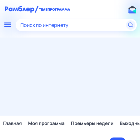
Поиск по интернету
Главная
Моя программа
Премьеры недели
Выходн