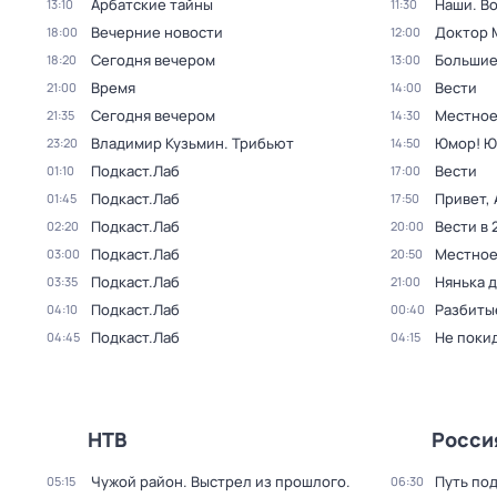
Арбатские тайны
Наши. В
13:10
11:30
Вечерние новости
Доктор 
18:00
12:00
Сегодня вечером
Большие
18:20
13:00
Время
Вести
21:00
14:00
Сегодня вечером
Местное
21:35
14:30
Владимир Кузьмин. Трибьют
Юмор! Ю
23:20
14:50
Подкаст.Лаб
Вести
01:10
17:00
Подкаст.Лаб
Привет, 
01:45
17:50
Подкаст.Лаб
Вести в 
02:20
20:00
Подкаст.Лаб
Местное
03:00
20:50
Подкаст.Лаб
Нянька 
03:35
21:00
Подкаст.Лаб
Разбиты
04:10
00:40
Подкаст.Лаб
Не поки
04:45
04:15
НТВ
Росси
Чужой район. Выстрел из прошлого
.
Путь по
05:15
06:30