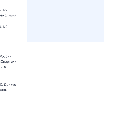
. 1/2
Трансляция
. 1/2
 России.
 «Спартак»
него
C. Дрикус
ана.