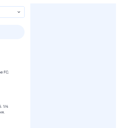
3 авг,
пн
4 авг,
вт
5 авг,
ср
6 авг,
чт
Вчера
Сегодня
e FC.
. 1/4
ия.