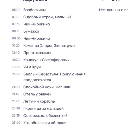
Барбоскины
Нет данных о п
05:00
С добрым утром, малыши!
07:00
Чик-Чирикино
07:35
Бумажки
08:25
Чик-Чирикино
09:05
Команда Флоры. Экопатруль
10:20
Простоквашино
12:40
Каникулы Светофоровых
16:30
Ум и Хрум
17:00
Белль и Себастьян: Приключения
19:30
продолжаются
Спокойной ночи, малыши!
21:00
Отель у овечек
21:15
Летучий корабль
23:00
Гирлянда из малышей
23:20
Осторожно, обезьянки!
23:35
Как обезьянки обедали
23:40