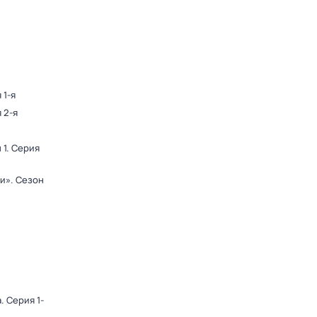
 1-я
 2-я
 1
. Серия
ди»
. Сезон
а
. Серия 1-