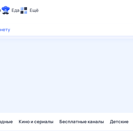
и
Еда
Ещё
Почта
рнету
ия и отдых
Поиск
Погода
ТВ-программа
и и тренды
 ситуации
 вместе
Помощь
одные
Кино и сериалы
Бесплатные каналы
Детские