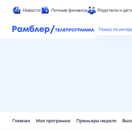
Новости
Личные финансы
Родители и дет
Здоровье
Поиск по инте
Развлечен
Дом и уют
Спорт
Карьера
Авто
Технологи
Жизненные
Сберегаем
Гороскопы
Главная
Моя программа
Премьеры недели
Вых