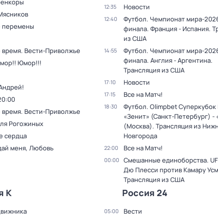
оенкоры
Новости
12:35
Мясников
Футбол. Чемпионат мира-2026
12:40
 перемены
финала. Франция - Испания. 
из США
 время. Вести-Приволжье
Футбол. Чемпионат мира-2026
14:55
финала. Англия - Аргентина.
мор!! Юмор!!!
Трансляция из США
Новости
17:10
Андрей!
Все на Матч!
17:15
20:00
Футбол. Olimpbet Суперкубок
18:30
 время. Вести-Приволжье
«Зенит» (Санкт-Петербург) -
для Рогожиных
(Москва). Трансляция из Ниж
е сердца
Новгорода
дай меня, Любовь
Все на Матч!
22:00
Смешанные единоборства. UF
00:00
Дю Плесси против Камару Усм
Трансляция из США
я К
Россия 24
движника
Вести
05:00