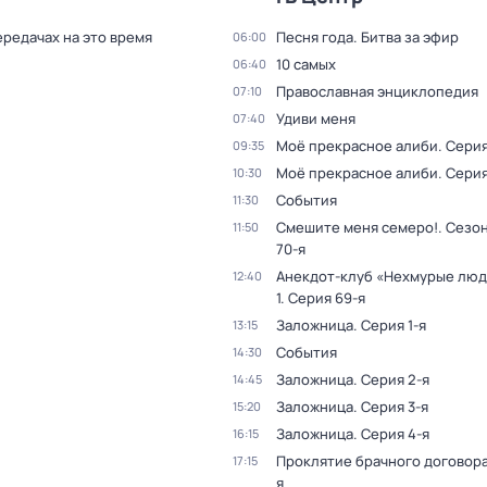
ередачах на это время
Песня года. Битва за эфир
06:00
10 самых
06:40
Православная энциклопедия
07:10
Удиви меня
07:40
Моё прекрасное алиби
. Серия
09:35
Моё прекрасное алиби
. Серия
10:30
События
11:30
Смешите меня семеро!
. Сезон
11:50
70-я
Анекдот-клуб «Нехмурые лю
12:40
1
. Серия 69-я
Заложница
. Серия 1-я
13:15
События
14:30
Заложница
. Серия 2-я
14:45
Заложница
. Серия 3-я
15:20
Заложница
. Серия 4-я
16:15
Проклятие брачного договор
17:15
я