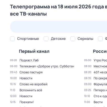
Телепрограмма на 18 июля 2026 года 
все ТВ-каналы
25 июл,
сб
26 июл,
вс
27 июл,
пн
28 июл,
вт
Спортивные
Детские
Сериалы
Первый канал
Росси
Подкаст.Лаб
Утро Ро
05:20
05:00
Телеканал «Доброе утро. Суббота»
Местное
06:00
08:00
Слово пастыря
407 на с
09:45
08:20
Новости
По секре
10:00
08:35
Слово не воробей
Формула
10:15
09:00
Вспомнить всё
Пятеро 
11:10
09:25
Новости
Сто к о
12:00
10:10
Поехали!
Вести
12:15
11:00