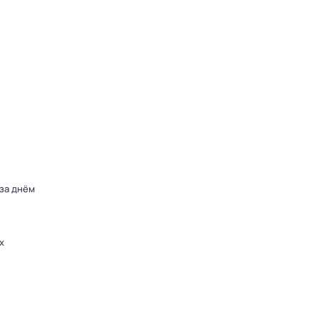
 за днём
х