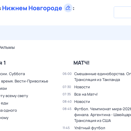
в
Нижнем Новгороде
:
29 июл,
ср
30 июл,
чт
31 июл,
пт
1 авг,
сб
2 авг,
вс
Фильмы
я 1
МАТЧ!
ссии. Суббота
Смешанные единоборства. On
06:00
Трансляция из Таиланда
 время. Вести-Приволжье
Новости
07:30
вязи
Все на Матч!
07:35
ту всему свету
Новости
08:40
 еды
Футбол. Чемпионат мира-2026
08:45
на одного
финала. Аргентина - Швейцар
дному
Трансляция из США
Улётный футбол
11:45