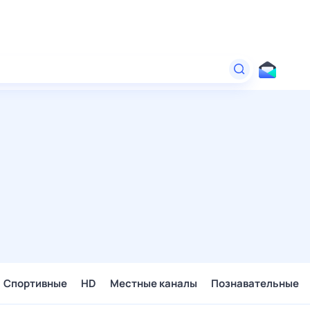
Спортивные
HD
Местные каналы
Познавательные