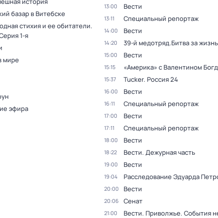
мешная история
Вести
13:00
кий базар в Витебске
Специальный репортаж
13:11
одная стихия и ее обитатели
.
Вести
14:00
 Серия 1-я
39-й медотряд.Битва за жизнь
14:20
и
Вести
15:00
в мире
«Америка» с Валентином Бог
15:15
Tucker. Россия 24
15:37
Вести
16:00
оун
Специальный репортаж
16:11
ие эфира
Вести
17:00
Специальный репортаж
17:11
Вести
18:00
Вести. Дежурная часть
18:22
Вести
19:00
Расследование Эдуарда Петр
19:04
Вести
20:00
Сенат
20:06
Вести. Приволжье. События 
21:00