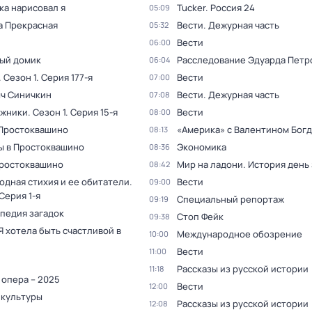
ка нарисовал я
Tucker. Россия 24
05:09
а Прекрасная
Вести. Дежурная часть
05:32
Вести
06:00
ый домик
Расследование Эдуарда Петр
06:04
. Сезон 1
. Серия 177-я
Вести
07:00
ыч Синичкин
Вести. Дежурная часть
07:08
жники
. Сезон 1
. Серия 15-я
Вести
08:00
 Простоквашино
«Америка» с Валентином Бог
08:13
ы в Простоквашино
Экономика
08:36
Простоквашино
Мир на ладони. История день
08:42
одная стихия и ее обитатели
.
Вести
09:00
 Серия 1-я
Специальный репортаж
09:19
педия загадок
Стоп Фейк
09:38
Я хотела быть счастливой в
Международное обозрение
10:00
Вести
11:00
Рассказы из русской истории
11:18
 опера – 2025
Вести
12:00
 культуры
Рассказы из русской истории
12:08