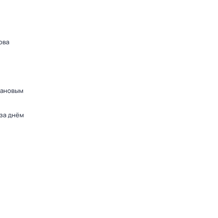
ова
дановым
 за днём