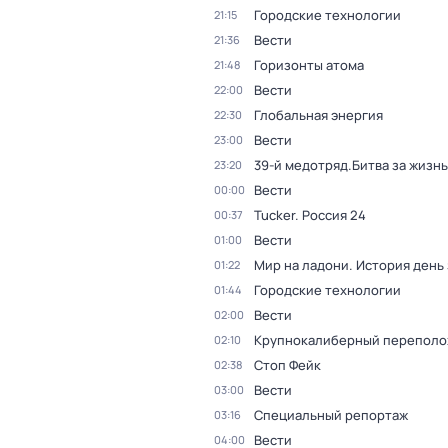
Городские технологии
21:15
Вести
21:36
Горизонты атома
21:48
Вести
22:00
Глобальная энергия
22:30
Вести
23:00
39-й медотряд.Битва за жизнь
23:20
Вести
00:00
Tucker. Россия 24
00:37
Вести
01:00
Мир на ладони. История день
01:22
Городские технологии
01:44
Вести
02:00
Крупнокалиберный переполо
02:10
Стоп Фейк
02:38
Вести
03:00
Специальный репортаж
03:16
Вести
04:00