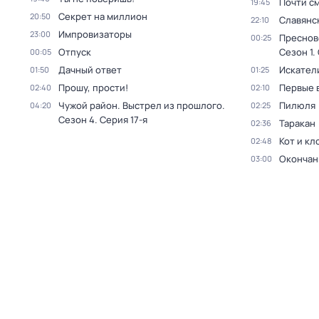
Почти с
19:45
Секрет на миллион
20:50
Славянс
22:10
Импровизаторы
23:00
Преснов
00:25
Отпуск
Сезон 1
.
00:05
Дачный ответ
Искател
01:50
01:25
Прошу, прости!
Первые 
02:40
02:10
Чужой район. Выстрел из прошлого
.
Пилюля
04:20
02:25
Сезон 4
. Серия 17-я
Таракан
02:36
Кот и кл
02:48
Окончан
03:00