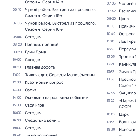
Сезон 4
. Серия 14-я
Человеч
07:05
Чужой район. Выстрел из прошлого
.
06:10
Василис
07:42
Сезон 4
. Серия 15-я
Цена
08:20
Чужой район. Выстрел из прошлого
.
07:05
Пряничн
10:10
Сезон 4
. Серия 16-я
Острова
10:40
Сегодня
08:00
Лев Гур
11:20
Поедем, поедим!
08:20
Передви
12:35
Едим Дома
09:20
Трое из
13:05
Сегодня
10:00
Каникул
13:21
Главная дорога
10:20
Зима в 
13:38
Живая еда с Сергеем Малозёмовым
11:00
Преснов
13:55
Квартирный вопрос
12:00
Сезон 1
.
Сатья
13:00
Энцикло
14:55
Основано на реальных событиях
14:00
«Цирк». 
15:25
Своя игра
15:00
СССР!
Сегодня
16:00
Цирк
16:05
Следствие вели...
16:20
Большая
17:35
Сегодня
19:00
Новости
19:30
Ты не поверишь!
19:40