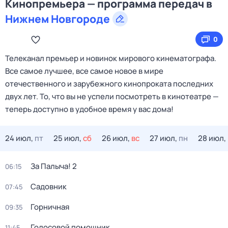
Кинопремьера — программа передач в
Нижнем Новгороде
0
Телеканал премьер и новинок мирового кинематографа.
Все самое лучшее, все самое новое в мире
отечественного и зарубежного кинопроката последних
двух лет. То, что вы не успели посмотреть в кинотеатре —
теперь доступно в удобное время у вас дома!
24 июл,
пт
25 июл,
сб
26 июл,
вс
27 июл,
пн
28 июл,
За Палыча! 2
06:15
Садовник
07:45
Горничная
09:35
Голосовой помощник
11:45