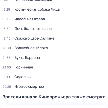
Космическая собака Лида
13:25
Идеальная афера
15:15
Дочь болотного царя
16:50
Сказка о царе Салтане
18:40
Волшебное яблоко
20:30
Бухта Бэррона
21:55
Горничная
23:50
Садовник
02:00
Игра со смертью
04:25
Зрители канала Кинопремьера также смотрят