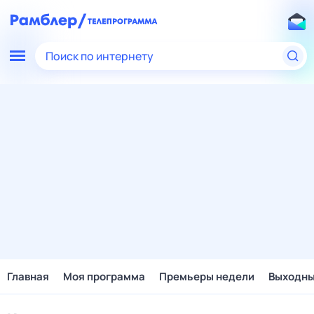
Поиск по интернету
Главная
Моя программа
Премьеры недели
Выходн