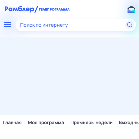
Поиск по интернету
Главная
Моя программа
Премьеры недели
Выходн