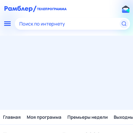
Поиск по интернету
Главная
Моя программа
Премьеры недели
Выходн