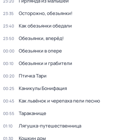
Гирлянда из малышей
23:20
Осторожно, обезьянки!
23:35
Как обезьянки обедали
23:40
Обезьянки, вперёд!
23:50
Обезьянки в опере
00:00
Обезьянки и грабители
00:10
Птичка Тари
00:20
Каникулы Бонифация
00:25
Как львёнок и черепаха пели песню
00:45
Тараканище
00:55
Лягушка-путешественница
01:10
Кошкин дом
01:30