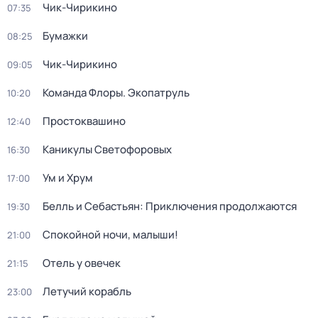
Чик-Чирикино
07:35
Бумажки
08:25
Чик-Чирикино
09:05
Команда Флоры. Экопатруль
10:20
Простоквашино
12:40
Каникулы Светофоровых
16:30
Ум и Хрум
17:00
Белль и Себастьян: Приключения продолжаются
19:30
Спокойной ночи, малыши!
21:00
Отель у овечек
21:15
Летучий корабль
23:00