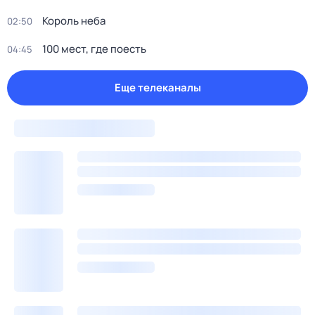
Король неба
02:50
100 мест, гдe поеcть
04:45
Еще телеканалы