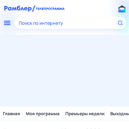
Поиск по интернету
Главная
Моя программа
Премьеры недели
Выходн