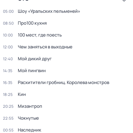
Шоу «Уральских пельменей»
05:00
Про100 кухня
08:50
100 мест, гдe поеcть
10:00
Чем заняться в выходные
12:00
Мой дикий друг
12:40
Мой пингвин
14:35
Расхитители гробниц. Королева монстров
16:35
Кин
18:25
Мизантроп
20:25
Чокнутые
22:55
Наследник
00:55