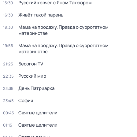
Русский ковчег с Яном Таксюром
15:30
Живёт такой парень
16:30
Мама на продажу. Правда о сyрpогатном
18:30
материнстве
Мама на продажу. Правда о сyрpогатном
19:55
материнстве
Бесогон TV
21:25
Русский мир
22:35
Дeнь Патриаpха
23:35
София
23:45
Святые целители
00:45
Святые целители
01:15