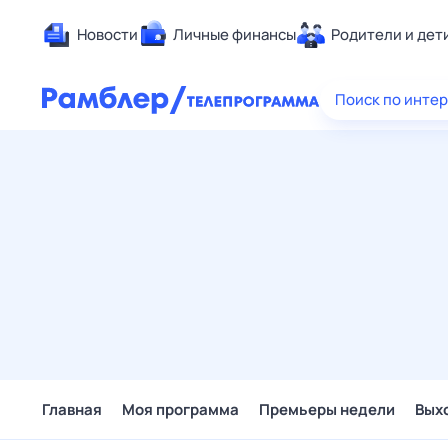
Новости
Личные финансы
Родители и дет
Здоровье
Поиск по инте
Развлечен
Дом и уют
Спорт
Карьера
Авто
Технологи
Жизненные
Сберегаем
Гороскопы
Главная
Моя программа
Премьеры недели
Вых