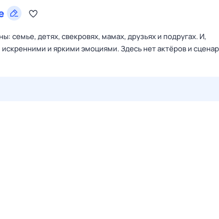
е
: семье, детях, свекровях, мамах, друзьях и подругах. И,
, искренними и яркими эмоциями. Здесь нет актёров и сценар
29 июл,
ср
30 июл,
чт
31 июл,
пт
1 авг,
сб
2 авг,
вс