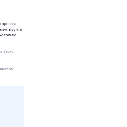
нтересные
омментируйте
ру только
ск
Омск
каналов