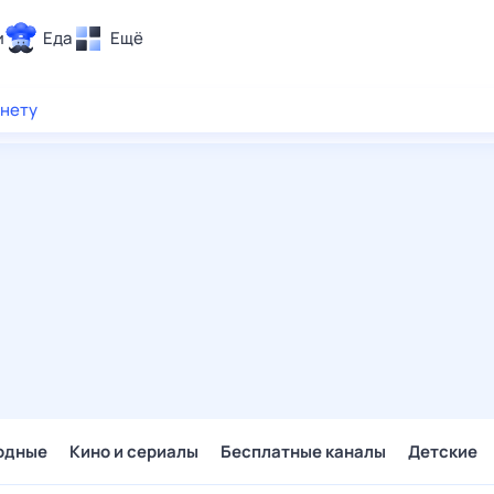
и
Еда
Ещё
Почта
рнету
ия и отдых
Поиск
Погода
ТВ-программа
и и тренды
 ситуации
 вместе
Помощь
одные
Кино и сериалы
Бесплатные каналы
Детские