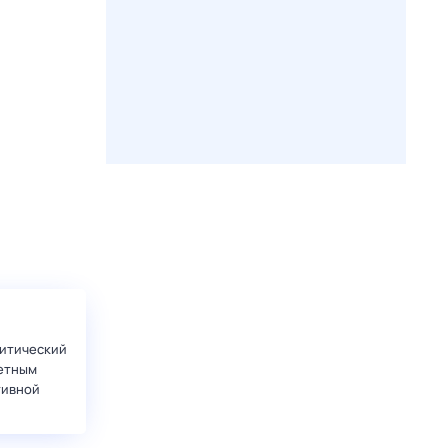
итический
етным
тивной