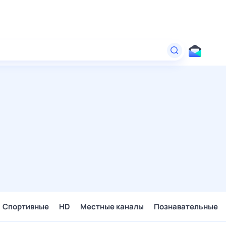
Спортивные
HD
Местные каналы
Познавательные