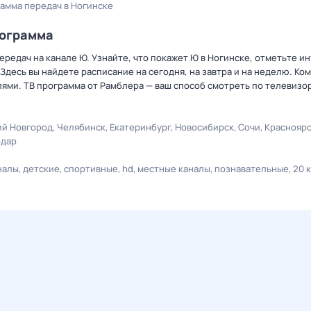
амма передач в Ногинске
рограмма
редач на канале Ю. Узнайте, что покажет Ю в Ногинске, отметьте и
Здесь вы найдете расписание на сегодня, на завтра и на неделю. К
лями. ТВ программа от Рамблера — ваш способ смотреть по телевизо
й Новгород
Челябинск
Екатеринбург
Новосибирск
Сочи
Краснояр
одар
налы
детские
спортивные
hd
местные каналы
познавательные
20 