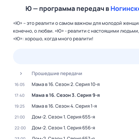
Ю — программа передач в
Ногинск
«Ю» – это реалити о самом важном для молодой женщины
конечно, о любви. «Ю» - реалити с настоящими людьми
«Ю»: хорошо, когда много реалити!
25 июл,
сб
26 июл,
вс
27 июл,
пн
28 июл,
вт
Прошедшие передачи
Мама в 16
. Сезон 2
. Серия 10-я
16:05
Мама в 16
. Сезон 3
. Серия 9-я
17:40
Мама в 16
. Сезон 4
. Серия 1-я
19:25
Дом-2
. Сезон 1
. Серия 655-я
21:00
Дом-2
. Сезон 1
. Серия 656-я
22:00
Дом-2
. Сезон 1
. Серия 657-я
23:00