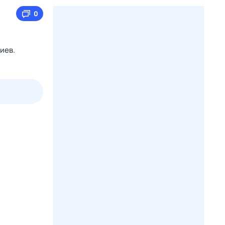
0
иев.
3 авг,
пн
4 авг,
вт
5 авг,
ср
6 авг,
чт
Вчера
Сегодня