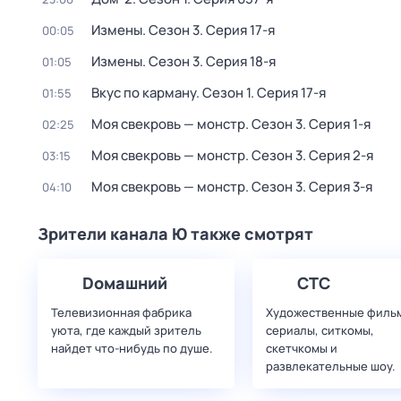
Измены
. Сезон 3
. Серия 17-я
00:05
Измены
. Сезон 3
. Серия 18-я
01:05
Вкус по карману
. Сезон 1
. Серия 17-я
01:55
Моя свекровь — монстр
. Сезон 3
. Серия 1-я
02:25
Моя свекровь — монстр
. Сезон 3
. Серия 2-я
03:15
Моя свекровь — монстр
. Сезон 3
. Серия 3-я
04:10
Зрители канала Ю также смотрят
Dомашний
СТС
Телевизионная фабрика
Художественные филь
уюта, где каждый зритель
сериалы, ситкомы,
найдет что‑нибудь по душе.
скетчкомы и
развлекательные шоу.