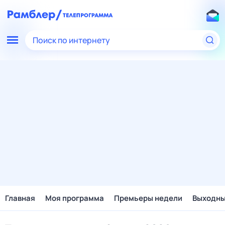
Поиск по интернету
Главная
Моя программа
Премьеры недели
Выходн