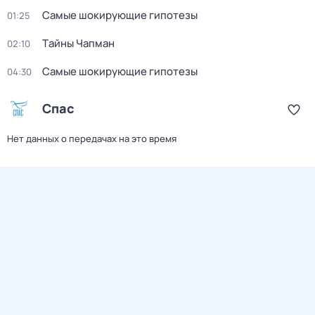
Самые шoкиpующие гипотезы
01:25
Тaйны Чапман
02:10
Самые шoкиpующие гипотезы
04:30
Спас
Нет данных о передачах на это время