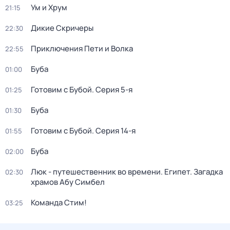
Ум и Хрум
21:15
Дикие Скричеры
22:30
Приключения Пети и Волка
22:55
Буба
01:00
Готовим с Бубой
. Серия 5-я
01:25
Буба
01:30
Готовим с Бубой
. Серия 14-я
01:55
Буба
02:00
Люк - путешественник во времени. Египет. Загадка
02:30
храмов Абу Симбел
Команда Стим!
03:25