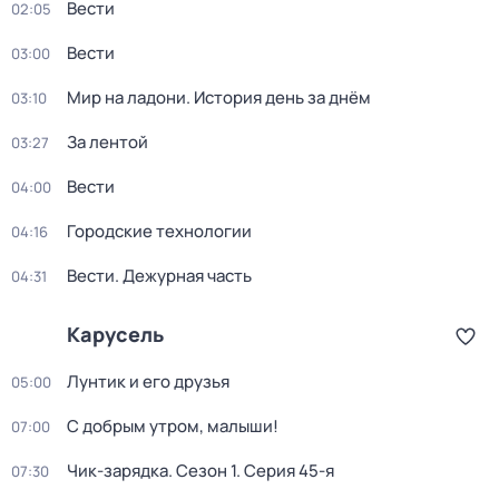
Вести
02:05
Вести
03:00
Мир на ладони. История день за днём
03:10
За лентой
03:27
Вести
04:00
Городские технологии
04:16
Вести. Дежурная часть
04:31
Карусель
Лунтик и его друзья
05:00
С добрым утром, малыши!
07:00
Чик-зарядка
. Сезон 1
. Серия 45-я
07:30