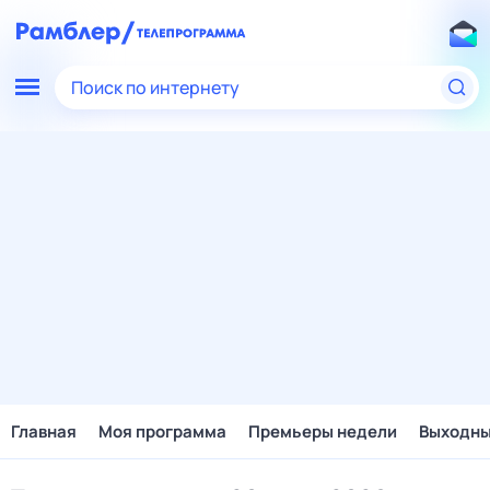
Поиск по интернету
Главная
Моя программа
Премьеры недели
Выходн