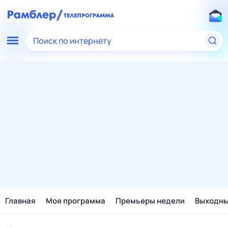
Поиск по интернету
Главная
Моя программа
Премьеры недели
Выходн