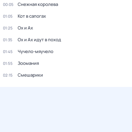
Снежная королева
00:05
Кот в сапогах
01:05
Ох и Ах
01:25
Ох и Ах идут в поход
01:35
Чучело-мяучело
01:45
Зоомания
01:55
Смешарики
02:15