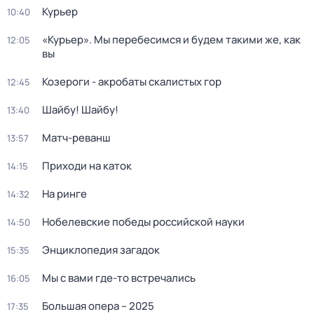
Курьер
10:40
«Курьер». Мы перебесимся и будем такими же, как
12:05
вы
Козероги - акробаты скалистых гор
12:45
Шайбу! Шайбу!
13:40
Матч-реванш
13:57
Приходи на каток
14:15
На ринге
14:32
Нобелевские победы российской науки
14:50
Энциклопедия загадок
15:35
Мы с вами где-то встречались
16:05
Большая опера – 2025
17:35