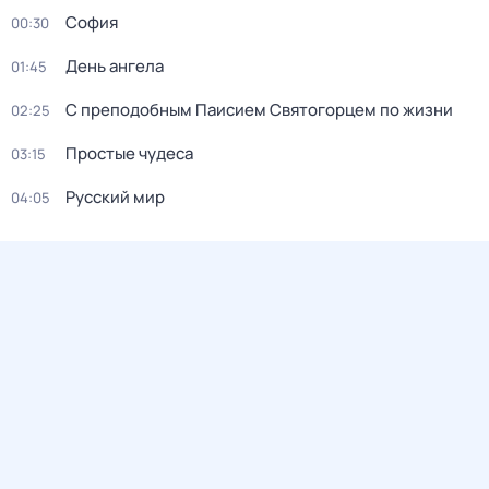
София
00:30
День ангела
01:45
С преподобным Паисием Святогорцем по жизни
02:25
Простые чудеса
03:15
Русский мир
04:05