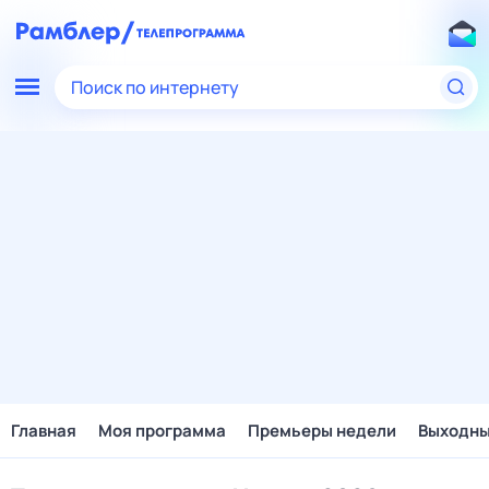
Поиск по интернету
Главная
Моя программа
Премьеры недели
Выходн