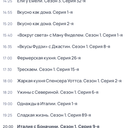
Ели у Емели
. Сезон 3
. Серия 32-я
14:25
Вкусно как дома
. Серия 1-я
14:55
Вкусно как дома
. Серия 2-я
15:20
«Вокруг света» с Ману Фиделем
. Сезон 1
. Серия 1-я
15:40
«Вкусы Фудзи» с Джастин
. Сезон 1
. Серия 8-я
16:35
Фермерская кухня
. Серия 26-я
17:00
Трескаем
. Сезон 1
. Серия 15-я
17:30
Жаркая кухня Спенсера Уоттса
. Сезон 1
. Серия 2-я
18:00
Ужины с Севериной
. Сезон 1
. Серия 6-я
18:20
Однажды в Италии
. Серия 1-я
19:00
Сладкая жизнь
. Сезон 1
. Серия 89-я
19:25
Италия с Боначини
. Сезон 1
. Серия 9-я
20:00