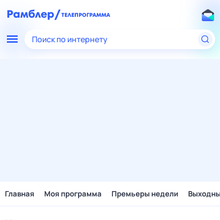
Поиск по интернету
Главная
Моя программа
Премьеры недели
Выходн