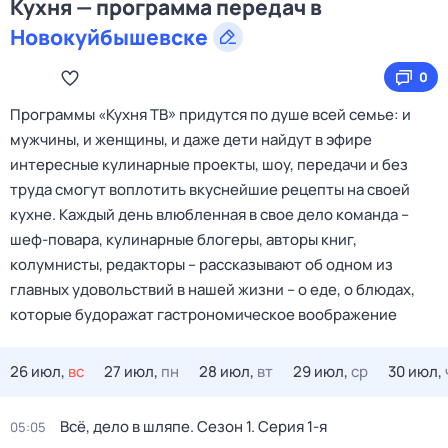
Кухня — программа передач в
Новокуйбышевске
0
Программы «Кухня ТВ» придутся по душе всей семье: и
мужчины, и женщины, и даже дети найдут в эфире
интересные кулинарные проекты, шоу, передачи и без
труда смогут воплотить вкуснейшие рецепты на своей
кухне. Каждый день влюбленная в свое дело команда –
шеф-повара, кулинарные блогеры, авторы книг,
колумнисты, редакторы – рассказывают об одном из
главных удовольствий в нашей жизни – о еде, о блюдах,
которые будоражат гастрономическое воображение
26 июл,
вс
27 июл,
пн
28 июл,
вт
29 июл,
ср
30 июл,
Всё, дело в шляпе
. Сезон 1
. Серия 1-я
05:05