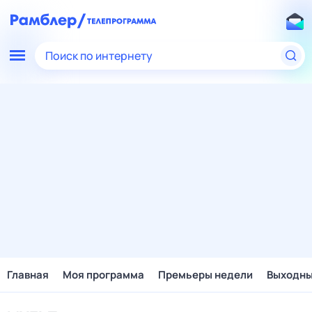
Поиск по интернету
Главная
Моя программа
Премьеры недели
Выходн