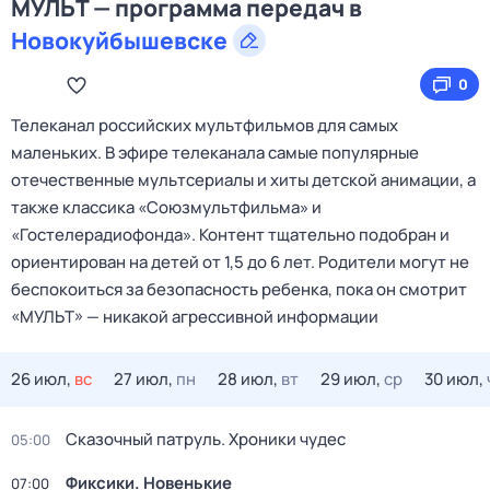
МУЛЬТ — программа передач в
Новокуйбышевске
0
Телеканал российских мультфильмов для самых
маленьких. В эфире телеканала самые популярные
отечественные мультсериалы и хиты детской анимации, а
также классика «Союзмультфильма» и
«Гостелерадиофонда». Контент тщательно подобран и
ориентирован на детей от 1,5 до 6 лет. Родители могут не
беспокоиться за безопасность ребенка, пока он смотрит
«МУЛЬТ» — никакой агрессивной информации
26 июл,
вс
27 июл,
пн
28 июл,
вт
29 июл,
ср
30 июл,
Сказочный патруль. Хроники чудес
05:00
Фиксики. Новенькие
07:00