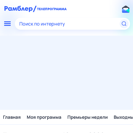
Поиск по интернету
Главная
Моя программа
Премьеры недели
Выходн