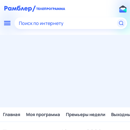
Поиск по интернету
Главная
Моя программа
Премьеры недели
Выходн