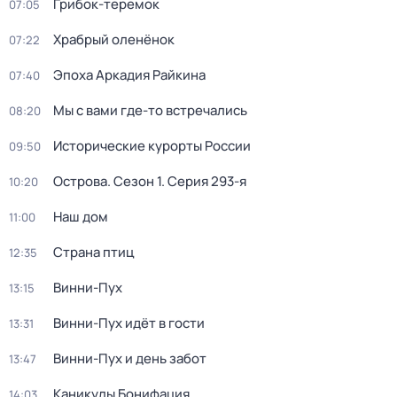
Грибок-теремок
07:05
Храбрый оленёнок
07:22
Эпоха Аркадия Райкина
07:40
Мы с вами где-то встречались
08:20
Исторические курорты России
09:50
Острова
. Сезон 1
. Серия 293-я
10:20
Наш дом
11:00
Страна птиц
12:35
Винни-Пух
13:15
Винни-Пух идёт в гости
13:31
Винни-Пух и день забот
13:47
Каникулы Бонифация
14:03