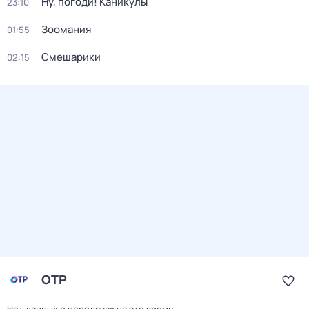
Ну, погоди! Каникулы
23:10
Зоомания
01:55
Смешарики
02:15
ОТР