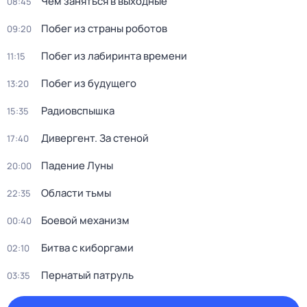
Чем заняться в выходные
08:45
Побег из страны роботов
09:20
Побег из лабиринта времени
11:15
Побег из будущего
13:20
Радиовспышка
15:35
Дивергент. За стеной
17:40
Падение Луны
20:00
Области тьмы
22:35
Боевой механизм
00:40
Битва с киборгами
02:10
Пернатый патруль
03:35