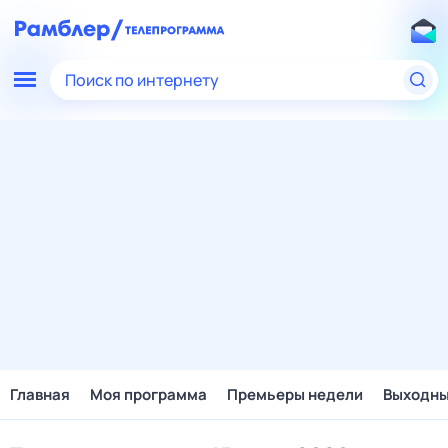
Поиск по интернету
Главная
Моя программа
Премьеры недели
Выходн