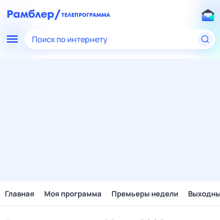
Поиск по интернету
Главная
Моя программа
Премьеры недели
Выходн