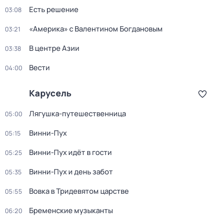
Есть решение
03:08
«Америка» с Валентином Богдановым
03:21
В центре Азии
03:38
Вести
04:00
Карусель
Лягушка-путешественница
05:00
Винни-Пух
05:15
Винни-Пух идёт в гости
05:25
Винни-Пух и день забот
05:35
Вовка в Тридевятом царстве
05:55
Бременские музыканты
06:20