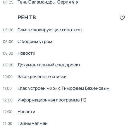
Тень Саламандры
. Серия 4-я
04:25
РЕН ТВ
Самые шoкиpующие гипотезы
05:00
С бодрым утром!
06:00
Новости
08:30
Документальный спецпроект
09:00
Заcекрeченные списки
10:00
«Как устроен мир» с Тимофеем Баженовым
11:00
Информационная программа 112
12:00
Новости
12:30
Тaйны Чапман
13:00