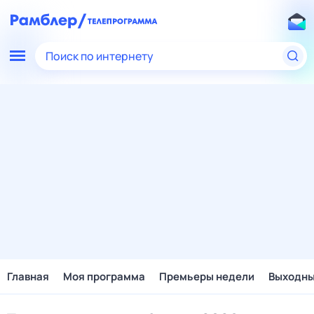
Поиск по интернету
Главная
Моя программа
Премьеры недели
Выходн