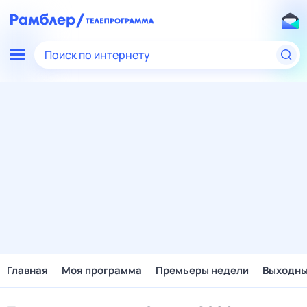
Поиск по интернету
Главная
Моя программа
Премьеры недели
Выходн