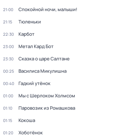
Спокойной ночи, малыши!
21:00
Тюленьки
21:15
Карбот
22:30
Метал Кард Бот
23:00
Сказка о царе Салтане
23:30
Василиса Микулишна
00:25
Гадкий утёнок
00:40
Мы с Шерлоком Холмсом
01:00
Паровозик из Ромашкова
01:10
Кокоша
01:15
Хоботёнок
01:20