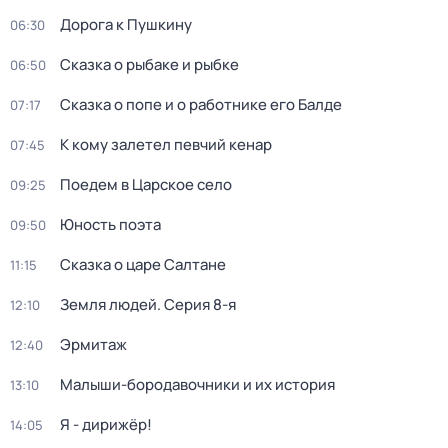
Дорога к Пушкину
06:30
Сказка о рыбаке и рыбке
06:50
Сказка о попе и о работнике его Балде
07:17
К кому залетел певчий кенар
07:45
Поедем в Царское село
09:25
Юность поэта
09:50
Сказка о царе Салтане
11:15
Земля людей
. Серия 8-я
12:10
Эрмитаж
12:40
Малыши-бородавочники и их история
13:10
Я - дирижёр!
14:05