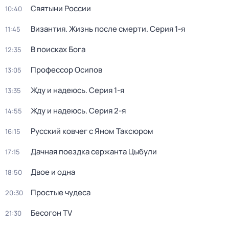
Святыни России
10:40
Византия. Жизнь после смерти
. Серия 1-я
11:45
В поисках Бога
12:35
Профессор Осипов
13:05
Жду и нaдeюсь
. Серия 1-я
13:35
Жду и нaдeюсь
. Серия 2-я
14:55
Русский ковчег с Яном Таксюром
16:15
Дачная поездка сержанта Цыбули
17:15
Двое и одна
18:50
Простые чудеса
20:30
Бесогон TV
21:30