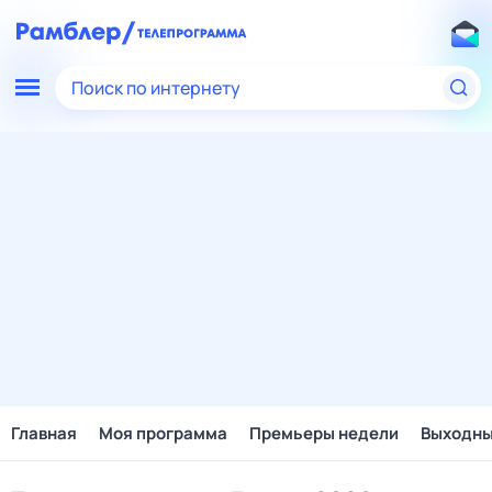
Поиск по интернету
Главная
Моя программа
Премьеры недели
Выходн