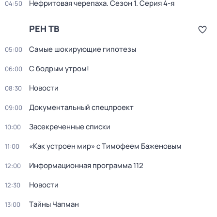
Нефритовая черепаха
. Сезон 1
. Серия 4-я
04:50
РЕН ТВ
Самые шoкиpующие гипотезы
05:00
С бодрым утром!
06:00
Новости
08:30
Докyментальный cпецпроект
09:00
Заcекрeченные списки
10:00
«Как устроен мир» с Тимофеем Баженовым
11:00
Информационная программа 112
12:00
Новости
12:30
Тaйны Чапман
13:00