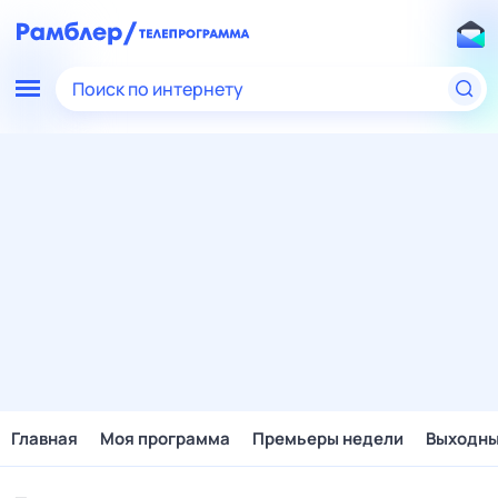
Поиск по интернету
Главная
Моя программа
Премьеры недели
Выходн