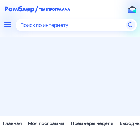
Поиск по интернету
Главная
Моя программа
Премьеры недели
Выходн