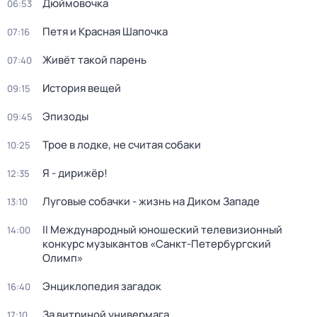
Дюймовочка
06:53
Петя и Красная Шапочка
07:16
Живёт такой парень
07:40
История вещей
09:15
Эпизоды
09:45
Трое в лодке, не считая собаки
10:25
Я - дирижёр!
12:35
Луговые собачки - жизнь на Диком Западе
13:10
II Международный юношеский телевизионный
14:00
конкурс музыкантов «Санкт-Петербургский
Олимп»
Энциклопедия загадок
16:40
За витриной универмага
17:10