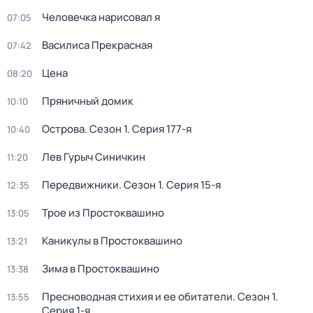
Человечка нарисовал я
07:05
Василиса Прекрасная
07:42
Цена
08:20
Пряничный домик
10:10
Острова
. Сезон 1
. Серия 177-я
10:40
Лев Гурыч Синичкин
11:20
Передвижники
. Сезон 1
. Серия 15-я
12:35
Трое из Простоквашино
13:05
Каникулы в Простоквашино
13:21
Зима в Простоквашино
13:38
Пресноводная стихия и ее обитатели
. Сезон 1
.
13:55
Серия 1-я