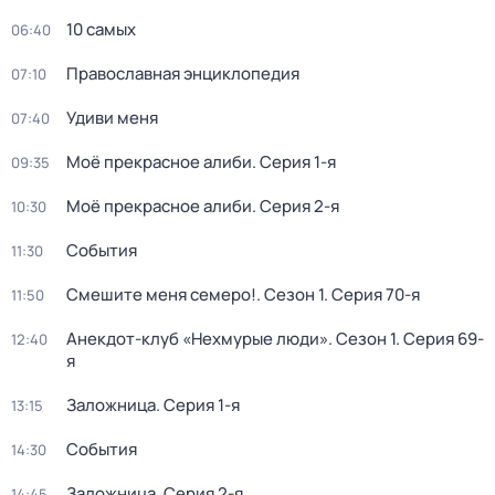
10 самых
06:40
Православная энциклопедия
07:10
Удиви меня
07:40
Моё прекрасное алиби
. Серия 1-я
09:35
Моё прекрасное алиби
. Серия 2-я
10:30
События
11:30
Смешите меня семеро!
. Сезон 1
. Серия 70-я
11:50
Анекдот-клуб «Нехмурые люди»
. Сезон 1
. Серия 69-
12:40
я
Заложница
. Серия 1-я
13:15
События
14:30
Заложница
. Серия 2-я
14:45