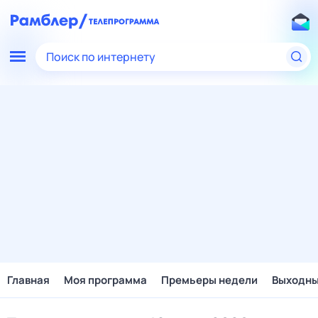
Поиск по интернету
Главная
Моя программа
Премьеры недели
Выходн