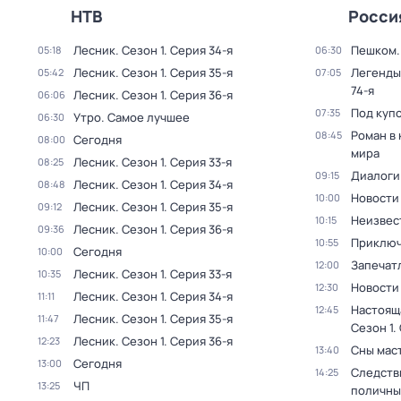
НТВ
Росси
Лесник
. Сезон 1
. Серия 34-я
Пешком..
05:18
06:30
Лесник
. Сезон 1
. Серия 35-я
Легенды
05:42
07:05
74-я
Лесник
. Сезон 1
. Серия 36-я
06:06
Под куп
07:35
Утро. Самое лучшее
06:30
Роман в
08:45
Сегодня
08:00
мира
Лесник
. Сезон 1
. Серия 33-я
08:25
Диалоги
09:15
Лесник
. Сезон 1
. Серия 34-я
08:48
Новости
10:00
Лесник
. Сезон 1
. Серия 35-я
09:12
Неизвес
10:15
Лесник
. Сезон 1
. Серия 36-я
09:36
Приключ
10:55
Сегодня
10:00
Запечат
12:00
Лесник
. Сезон 1
. Серия 33-я
10:35
Новости
12:30
Лесник
. Сезон 1
. Серия 34-я
11:11
Настоящ
12:45
Лесник
. Сезон 1
. Серия 35-я
11:47
Сезон 1
.
Лесник
. Сезон 1
. Серия 36-я
12:23
Сны мас
13:40
Сегодня
13:00
Следств
14:25
ЧП
13:25
поличны