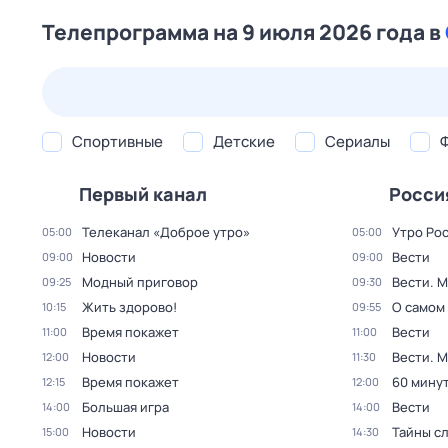
Телепрограмма на 9 июля 2026 года в
23 июл,
чт
24 июл,
пт
25 июл,
сб
26 июл,
вс
Спортивные
Детские
Сериалы
Первый канал
Росси
Телеканал «Доброе утро»
Утро Ро
05:00
05:00
Новости
Вести
09:00
09:00
Модный приговор
Вести. 
09:25
09:30
Жить здорово!
О самом
10:15
09:55
Время покажет
Вести
11:00
11:00
Новости
Вести. 
12:00
11:30
Время покажет
60 мину
12:15
12:00
Большая игра
Вести
14:00
14:00
Новости
Тайны с
15:00
14:30