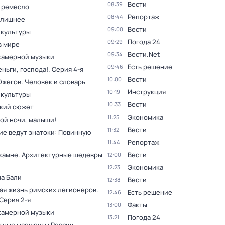
Вести
08:39
 ремесло
Репортаж
08:44
 лишнее
Вести
09:00
 культуры
Погода 24
09:29
в мире
Вести.Net
09:34
камерной музыки
Есть решение
09:46
ньги, господа!
. Серия 4-я
Вести
10:00
Ожегов. Человек и словарь
Инструкция
10:19
 культуры
Вести
10:33
кий сюжет
Экономика
11:25
ой ночи, малыши!
Вести
11:32
ие ведут знатоки: Повинную
Репортаж
11:44
 камне. Архитектурные шедевры
Вести
12:00
Экономика
12:23
на Бали
Вести
12:38
ая жизнь римских легионеров
.
Есть решение
12:46
 Серия 2-я
Факты
13:00
камерной музыки
Погода 24
13:21