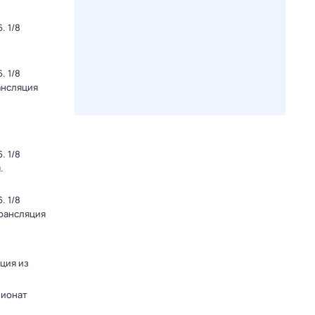
. 1/8
. 1/8
ансляция
. 1/8
.
. 1/8
Трансляция
яция из
пионат