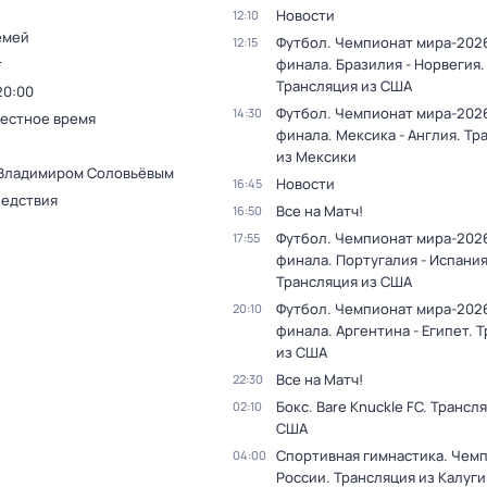
Новости
12:10
емей
Футбол. Чемпионат мира-2026
12:15
т
финала. Бразилия - Норвегия.
Трансляция из США
20:00
Футбол. Чемпионат мира-2026
14:30
Местное время
финала. Мексика - Англия. Тр
из Мексики
 Владимиром Соловьёвым
Новости
16:45
ледствия
Все на Матч!
16:50
Футбол. Чемпионат мира-2026
17:55
финала. Португалия - Испания
Трансляция из США
Футбол. Чемпионат мира-2026
20:10
финала. Аргентина - Египет. 
из США
Все на Матч!
22:30
Бокс. Bare Knuckle FC. Трансл
02:10
США
Спортивная гимнастика. Чем
04:00
России. Трансляция из Калуги