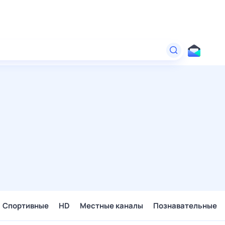
Спортивные
HD
Местные каналы
Познавательные