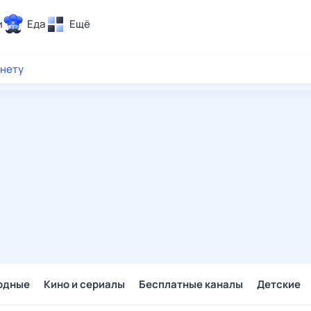
и
Еда
Ещё
Почта
рнету
ия и отдых
Поиск
Погода
ТВ-программа
и и тренды
 ситуации
 вместе
Помощь
одные
Кино и сериалы
Бесплатные каналы
Детские