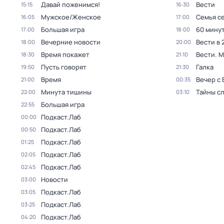
Давай поженимся!
Вести
15:15
16:30
Мужское/Женское
Семья с
16:05
17:00
Большая игра
60 мину
17:00
18:00
Вечерние новости
Вести в 
18:00
20:00
Время покажет
Вести. 
18:30
21:10
Пусть говорят
Галка
19:50
21:30
Время
Вечер с
21:00
00:35
Минута тишины
Тайны с
22:00
03:10
Большая игра
22:55
Подкаст.Лаб
00:00
Подкаст.Лаб
00:50
Подкаст.Лаб
01:25
Подкаст.Лаб
02:05
Подкаст.Лаб
02:45
Новости
03:00
Подкаст.Лаб
03:05
Подкаст.Лаб
03:25
Подкаст.Лаб
04:20