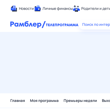
Новости
Личные финансы
Родители и дет
Здоровье
Поиск по инте
Развлечен
Дом и уют
Спорт
Карьера
Авто
Технологи
Жизненные
Сберегаем
Гороскопы
Главная
Моя программа
Премьеры недели
Вых