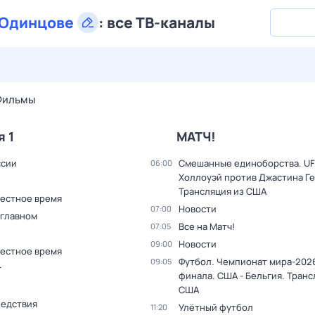
Одинцове
:
все ТВ-каналы
27 июл,
пн
28 июл,
вт
29 июл,
ср
30 июл,
чт
31 июл,
Фильмы
я 1
МАТЧ!
ссии
Смешанные единоборства. UF
06:00
Холлоуэй против Джастина Г
Трансляция из США
Местное время
Новости
07:00
 главном
Все на Матч!
07:05
Новости
09:00
Местное время
Футбол. Чемпионат мира-2026
09:05
т
финала. США - Бельгия. Транс
США
ледствия
Улётный футбол
11:20