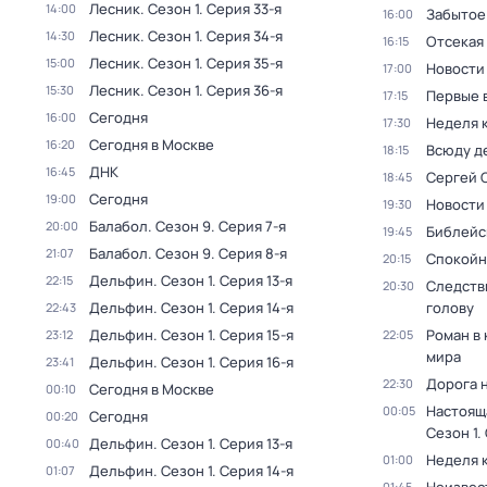
Лесник
. Сезон 1
. Серия 33-я
14:00
Забытое
16:00
Лесник
. Сезон 1
. Серия 34-я
14:30
Отсекая
16:15
Лесник
. Сезон 1
. Серия 35-я
15:00
Новости
17:00
Лесник
. Сезон 1
. Серия 36-я
15:30
Первые 
17:15
Сегодня
16:00
Неделя 
17:30
Сегодня в Москве
16:20
Всюду де
18:15
ДНК
16:45
Сергей 
18:45
Сегодня
19:00
Новости
19:30
Балабол
. Сезон 9
. Серия 7-я
20:00
Библейс
19:45
Балабол
. Сезон 9
. Серия 8-я
21:07
Спокойн
20:15
Дельфин
. Сезон 1
. Серия 13-я
22:15
Следств
20:30
Дельфин
. Сезон 1
. Серия 14-я
голову
22:43
Дельфин
. Сезон 1
. Серия 15-я
Роман в
23:12
22:05
мира
Дельфин
. Сезон 1
. Серия 16-я
23:41
Дорога 
22:30
Сегодня в Москве
00:10
Настоящ
00:05
Сегодня
00:20
Сезон 1
.
Дельфин
. Сезон 1
. Серия 13-я
00:40
Неделя 
01:00
Дельфин
. Сезон 1
. Серия 14-я
01:07
01:45