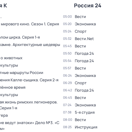
я К
Россия 24
.
Вести
05:00
 мирового кино
. Сезон 1
. Серия
Экономика
05:20
Спорт
05:24
олом цирка
. Серия 1-я
Вести.Net
05:32
 камне. Архитектурные шедевры
Вести
05:45
Погода 24
05:50
 о животных
Погода 24
05:54
 культуры
Вести
05:57
тные маршруты России
Экономика
06:24
ения Калле-сыщика
. Серия 2-я
Спорт
06:29
лённое время
Погода 24
06:42
 культуры
Вести
06:45
ая жизнь римских легионеров
.
Экономика
07:24
 Серия 1-я
5-я студия
07:38
тера
Вести
08:00
ие ведут знатоки» Дело №3. «С
Инструкция
08:25
м»