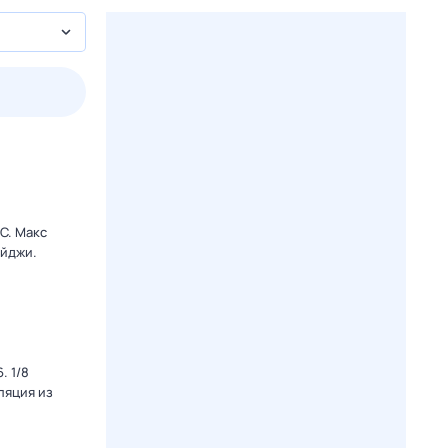
пт
1 авг,
сб
2 авг,
вс
3 авг,
пн
4 авг,
вт
Вчера
Сегод
C. Макс
ейджи.
. 1/8
ляция из