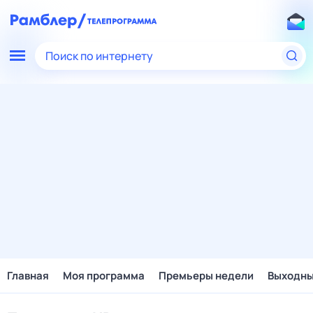
Поиск по интернету
Главная
Моя программа
Премьеры недели
Выходн