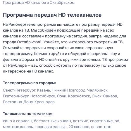
Программа HD каналов в Октябрьском
Программа передач HD телеканалов
На Рамблер/телепрограмме вы найдете программу передач HD
каналов на ТВ. Мы собираем подходящие передачи на всех
каналов и составляем программу на сегодня, завтра, неделю для
города Октябрьский. Узнайте, что интересного смотреть на ТВ.
Отмечайте передачи и сохраняйте их свою персональную
телепрограмму. Комментируйте и обсуждайте сериалы, шоу и
фильмы в формате HD онлайн с другими зрителями. ТВ программа
от Рамблера — ваш способ смотреть по телевизору только самое
интересное на HD каналах.
Телепрограмма по городам:
Санкт-Петербург
Казань
Нижний Новгород
Челябинск
Екатеринбург
Новосибирск
Сочи
Красноярск
Омск
Самара
Ростов-на-Дону
Краснодар
Телеканалы по тематикам:
кино и сериалы
бесплатные каналы
детские
спортивные
hd
местные каналы
познавательные
20 каналов
новостные