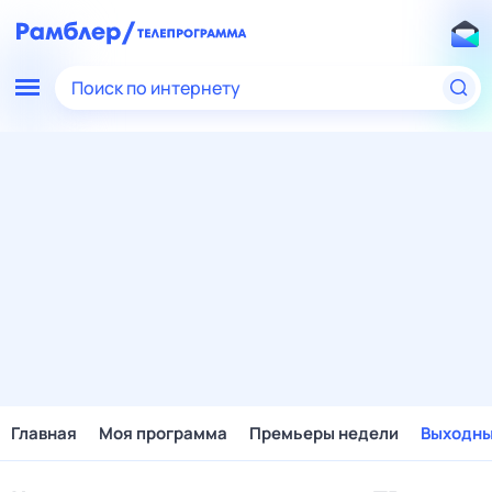
Поиск по интернету
Главная
Моя программа
Премьеры недели
Выходн