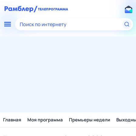
Поиск по интернету
Главная
Моя программа
Премьеры недели
Выходн