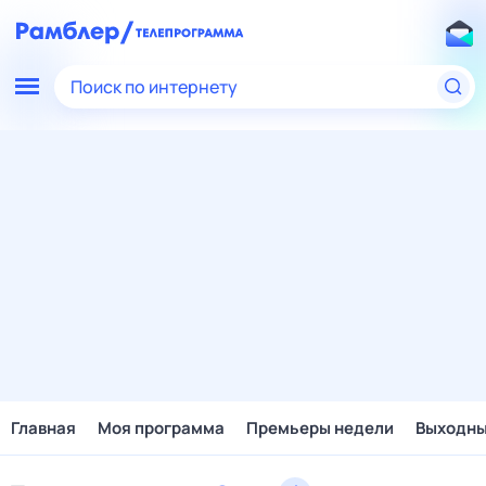
Поиск по интернету
Главная
Моя программа
Премьеры недели
Выходн