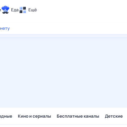
и
Еда
Ещё
Почта
рнету
ия и отдых
Поиск
Погода
ТВ-программа
и и тренды
 ситуации
 вместе
Помощь
одные
Кино и сериалы
Бесплатные каналы
Детские