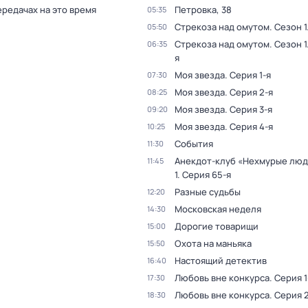
ередачах на это время
Петровка, 38
05:35
Стрекоза над омутом
. Сезон 1
05:50
Стрекоза над омутом
. Сезон 1
06:35
я
Моя звезда
. Серия 1-я
07:30
Моя звезда
. Серия 2-я
08:25
Моя звезда
. Серия 3-я
09:20
Моя звезда
. Серия 4-я
10:25
События
11:30
Анекдот-клуб «Нехмурые лю
11:45
1
. Серия 65-я
Разные судьбы
12:20
Московская неделя
14:30
Дорогие товарищи
15:00
Охота на маньяка
15:50
Настоящий детектив
16:40
Любовь вне конкурса
. Серия 1
17:30
Любовь вне конкурса
. Серия 
18:30