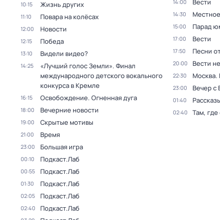
Вести
14:00
Жизнь других
10:15
Местное
14:30
Повара на колёсах
11:10
Парад ю
15:00
Новости
12:00
Вести
17:00
Победа
12:15
Песни о
17:50
Видели видео?
13:10
Вести н
20:00
«Лучший голос Земли». Финал
14:25
международного детского вокального
Москва.
22:30
конкурса в Кремле
Вечер с
23:00
Освобождение. Огненная дуга
16:15
Рассказы
01:40
Вечерние новости
18:00
Там, где
02:40
Скрытые мотивы
19:00
Время
21:00
Большая игра
23:00
Подкаст.Лаб
00:10
Подкаст.Лаб
00:55
Подкаст.Лаб
01:30
Подкаст.Лаб
02:05
Подкаст.Лаб
02:40