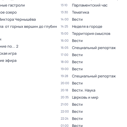
ные гастроли
Парламентский час
13:10
ое озеро
Тематика
13:30
 Виктора Чернышёва
Вести
14:00
а: от горных вершин до глубин
Неделя в городе
14:25
Территория смыслов
15:00
и
Вести
16:00
ие по... 2
Специальный репортаж
16:05
ская игра
Вести
17:00
ие эфира
Вести
18:00
Вести
19:00
Специальный репортаж
19:28
Вести
20:00
Вести. Наука
20:18
Церковь и мир
20:35
Вести
21:00
Вести
22:00
Вести
22:24
Вести
01:00