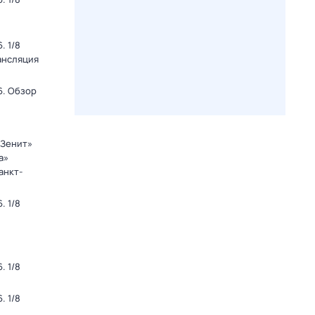
. 1/8
ансляция
6. Обзор
«Зенит»
а»
анкт-
. 1/8
. 1/8
. 1/8