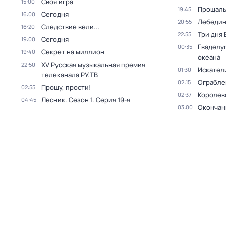
Своя игра
15:00
Прощаль
19:45
Сегодня
16:00
Лебедин
20:55
Следствие вели...
16:20
Три дня
22:55
Сегодня
19:00
Гваделуп
00:35
Секрет на миллион
19:40
океана
XV Русская музыкальная премия
22:50
Искател
01:30
телеканала РУ.ТВ
Ограблен
02:15
Прошу, прости!
02:55
Королев
02:37
Лесник
. Сезон 1
. Серия 19-я
04:45
Окончан
03:00