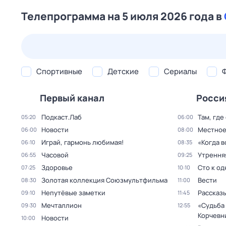
Телепрограмма на 5 июля 2026 года в
22 июл,
ср
23 июл,
чт
24 июл,
пт
25 июл,
сб
Спортивные
Детские
Сериалы
Первый канал
Росси
Подкаст.Лаб
Там, где
05:20
06:00
Новости
Местное
06:00
08:00
Играй, гармонь любимая!
«Когда 
06:10
08:35
Часовой
Утрення
06:55
09:25
Здоровье
Сто к о
07:25
10:10
Золотая коллекция Союзмультфильма
Вести
08:30
11:00
Непутёвые заметки
Рассказы
09:10
11:45
Мечталлион
«Судьба
09:30
12:55
Корчевн
Новости
10:00