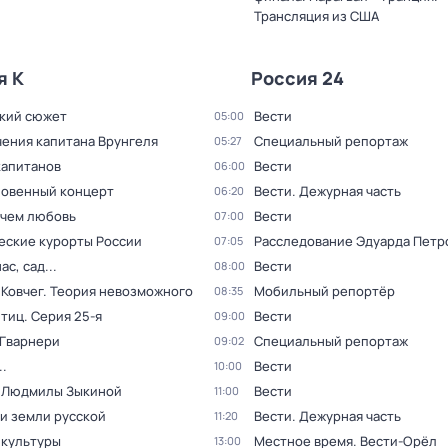
Трансляция из США
я К
Россия 24
кий сюжет
Вести
05:00
ения капитана Врунгеля
Специальный репортаж
05:27
капитанов
Вести
06:00
овенный концерт
Вести. Дежурная часть
06:20
 чем любовь
Вести
07:00
еские курорты России
Расследование Эдуарда Петр
07:05
ас, сад...
Вести
08:00
 Ковчег. Теория невозможного
Мобильный репортёр
08:35
птиц
. Серия 25-я
Вести
09:00
 Гварнери
Специальный репортаж
09:02
.
Вести
10:00
 Людмилы Зыкиной
Вести
11:00
и земли русской
Вести. Дежурная часть
11:20
 культуры
Местное время. Вести-Орёл
13:00