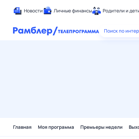
Новости
Личные финансы
Родители и дет
Здоровье
Поиск по инте
Развлечен
Дом и уют
Спорт
Карьера
Авто
Технологи
Жизненные
Сберегаем
Гороскопы
Главная
Моя программа
Премьеры недели
Вых