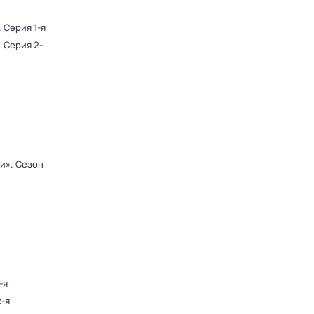
. Серия 1-я
. Серия 2-
ди»
. Сезон
-я
2-я