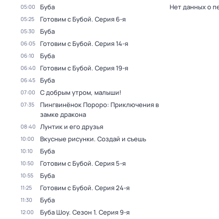
Буба
Нет данных о п
05:00
Готовим с Бубой
. Серия 6-я
05:25
Буба
05:30
Готовим с Бубой
. Серия 14-я
06:05
Буба
06:10
Готовим с Бубой
. Серия 19-я
06:40
Буба
06:45
С добрым утром, малыши!
07:00
Пингвинёнок Пороро: Приключения в
07:35
замке дракона
Лунтик и его друзья
08:40
Вкусные рисунки. Создай и съешь
10:00
Буба
10:10
Готовим с Бубой
. Серия 5-я
10:50
Буба
10:55
Готовим с Бубой
. Серия 24-я
11:25
Буба
11:30
Буба Шоу
. Сезон 1
. Серия 9-я
12:00