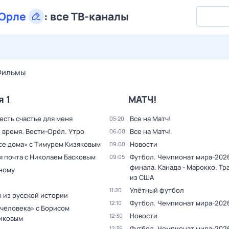
Орле
:
все ТВ-каналы
26 июл,
вс
27 июл,
пн
28 июл,
вт
29 июл,
ср
30 июл,
Фильмы
я 1
МАТЧ!
 есть счастье для меня
Все на Матч!
05:20
 время. Вести-Орёл. Утро
Все на Матч!
06:00
все дома» с Тимуром Кизяковым
Новости
09:00
я почта с Николаем Басковым
Футбол. Чемпионат мира-2026
09:05
финала. Канада - Марокко. Тр
дному
из США
Улётный футбол
11:20
 из русской истории
Футбол. Чемпионат мира-202
12:10
 человека» с Борисом
Новости
12:30
иковым
Футбол. Чемпионат мира-2026
12:35