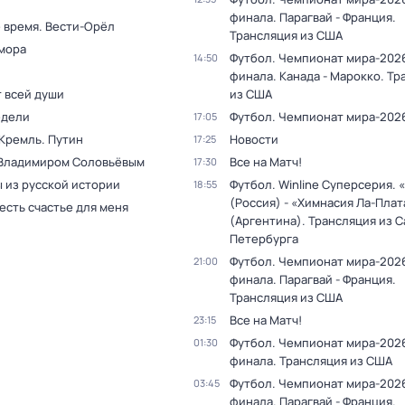
финала. Парагвай - Франция.
 время. Вести-Орёл
Трансляция из США
мора
Футбол. Чемпионат мира-2026
14:50
финала. Канада - Марокко. Тр
т всей души
из США
едели
Футбол. Чемпионат мира-202
17:05
 Кремль. Путин
Новости
17:25
 Владимиром Соловьёвым
Все на Матч!
17:30
 из русской истории
Футбол. Winline Суперсерия. 
18:55
(Россия) - «Химнасия Ла-Плат
 есть счастье для меня
(Аргентина). Трансляция из С
Петербурга
Футбол. Чемпионат мира-2026
21:00
финала. Парагвай - Франция.
Трансляция из США
Все на Матч!
23:15
Футбол. Чемпионат мира-2026
01:30
финала. Трансляция из США
Футбол. Чемпионат мира-2026
03:45
финала. Парагвай - Франция.