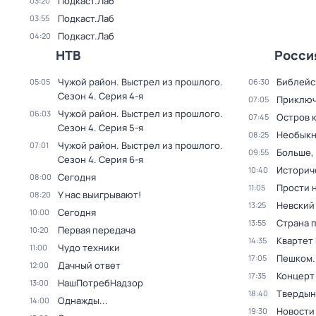
Подкаст.Лаб
03:20
Подкаст.Лаб
03:55
Подкаст.Лаб
04:20
НТВ
Росси
Чужой район. Выстрел из прошлого
.
Библейс
05:05
06:30
Сезон 4
. Серия 4-я
Приключ
07:05
Чужой район. Выстрел из прошлого
.
06:03
Остров 
07:45
Сезон 4
. Серия 5-я
Необыкн
08:25
Чужой район. Выстрел из прошлого
.
07:01
Больше,
09:55
Сезон 4
. Серия 6-я
Историч
10:40
Сегодня
08:00
Прости н
11:05
У нас выигрывают!
08:20
Невский
13:25
Сегодня
10:00
Страна 
13:55
Первая передача
10:20
Квартет
14:35
Чудо техники
11:00
Пешком..
17:05
Дачный ответ
12:00
Концерт
17:35
НашПотребНадзор
13:00
Твердын
18:40
Однажды...
14:00
Новости
19:30