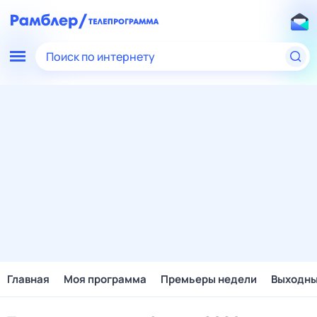
Поиск по интернету
Главная
Моя программа
Премьеры недели
Выходн