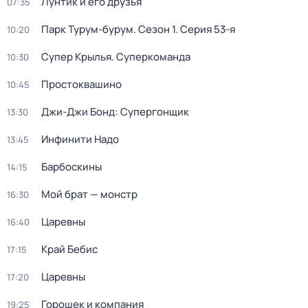
Лунтик и его друзья
07:35
Парк Турум-бурум
. Сезон 1
. Серия 53-я
10:20
Супер Крылья. Суперкоманда
10:30
Простоквашино
10:45
Джи-Джи Бонд: Супергонщик
13:30
Инфинити Надо
13:45
Барбоскины
14:15
Мой брат — монстр
16:30
Царевны
16:40
Край Бебис
17:15
Царевны
17:20
Горошек и компания
19:25