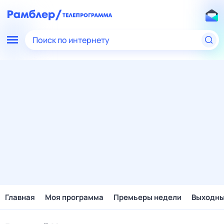
Поиск по интернету
Главная
Моя программа
Премьеры недели
Выходн