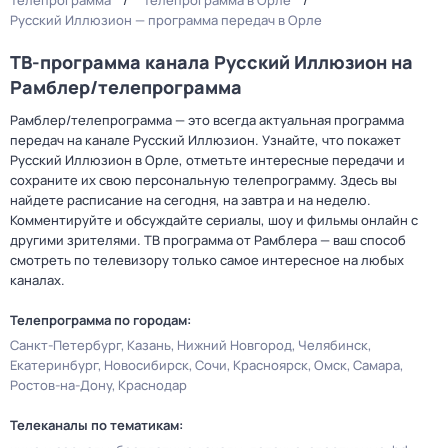
Телепрограмма
Телепрограмма в Орле
Русский Иллюзион — программа передач в Орле
ТВ-программа канала Русский Иллюзион на
Рамблер/телепрограмма
Рамблер/телепрограмма — это всегда актуальная программа
передач на канале Русский Иллюзион. Узнайте, что покажет
Русский Иллюзион в Орле, отметьте интересные передачи и
сохраните их свою персональную телепрограмму. Здесь вы
найдете расписание на сегодня, на завтра и на неделю.
Комментируйте и обсуждайте сериалы, шоу и фильмы онлайн с
другими зрителями. ТВ программа от Рамблера — ваш способ
смотреть по телевизору только самое интересное на любых
каналах.
Телепрограмма по городам:
Санкт-Петербург
Казань
Нижний Новгород
Челябинск
Екатеринбург
Новосибирск
Сочи
Красноярск
Омск
Самара
Ростов-на-Дону
Краснодар
Телеканалы по тематикам: