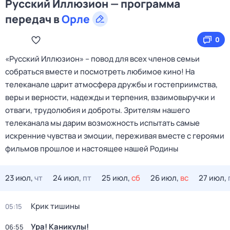
Русский Иллюзион — программа
передач в
Орле
0
«Русский Иллюзион» – повод для всех членов семьи
собраться вместе и посмотреть любимое кино! На
телеканале царит атмосфера дружбы и гостеприимства,
веры и верности, надежды и терпения, взаимовыручки и
отваги, трудолюбия и доброты. Зрителям нашего
телеканала мы дарим возможность испытать самые
искренние чувства и эмоции, переживая вместе с героями
фильмов прошлое и настоящее нашей Родины
23 июл,
чт
24 июл,
пт
25 июл,
сб
26 июл,
вс
27 июл,
Крик тишины
05:15
Ура! Каникулы!
06:55