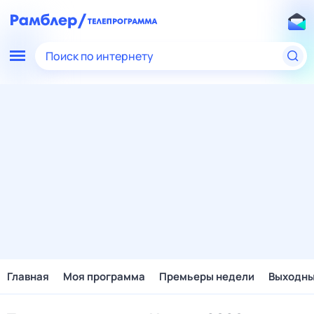
Поиск по интернету
Главная
Моя программа
Премьеры недели
Выходн