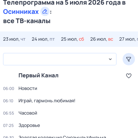
Телепрограмма на 5 июля 2026 года в
Осинниках
:
все ТВ-каналы
23 июл,
чт
24 июл,
пт
25 июл,
сб
26 июл,
вс
27 июл,
Первый Канал
Новости
06:00
Играй, гармонь любимая!
06:10
Часовой
06:55
Здоровье
07:25
Золотая коллекция Союзмультфильма
08:30