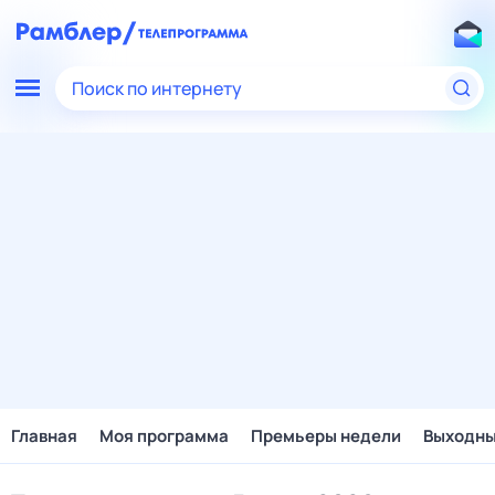
Поиск по интернету
Главная
Моя программа
Премьеры недели
Выходн