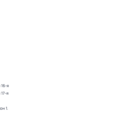
 16-я
 17-я
он 1
.