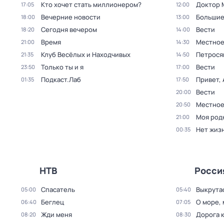
Кто хочет стать миллионером?
Доктор 
17:05
12:00
Вечерние новости
Большие
18:00
13:00
Сегодня вечером
Вести
18:20
14:00
Время
Местное
21:00
14:30
Клуб Весёлых и Находчивых
Петрося
21:35
14:50
Только ты и я
Вести
23:50
17:00
Подкаст.Лаб
Привет, 
01:35
17:50
Вести
20:00
Местное
20:50
Моя род
21:00
Нет жизн
00:35
НТВ
Росси
Спасатель
Выкрута
05:00
05:40
Беглец
О море, 
06:40
07:05
Жди меня
Дорога 
08:20
08:30