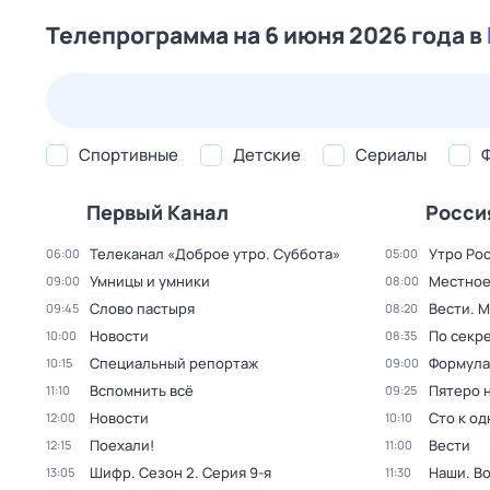
Телепрограмма на 6 июня 2026 года в
24 июл,
пт
25 июл,
сб
26 июл,
вс
27 июл,
пн
Спортивные
Детские
Сериалы
Первый Канал
Росси
Телеканал «Доброе утро. Суббота»
Утро Ро
06:00
05:00
Умницы и умники
Местное
09:00
08:00
Слово пастыря
Вести. 
09:45
08:20
Новости
По секре
10:00
08:35
Специальный репортаж
Формула
10:15
09:00
Вспомнить всё
Пятеро 
11:10
09:25
Новости
Сто к о
12:00
10:10
Поехали!
Вести
12:15
11:00
Шифр
. Сезон 2
. Серия 9-я
Наши. В
13:05
11:30