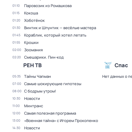
Паровозик из Ромашкова
01:10
Кокоша
01:15
Хоботёнок
01:20
Винтик и Шпунтик — весёлые мастера
01:30
Кораблик, который хотел летать
01:45
Крошки
01:55
Зоомания
02:00
Смешарики. Пин-код
02:20
РЕН ТВ
Спас
Тaйны Чапман
Нет данных о п
05:35
Самые шoкиpующие гипотезы
07:00
С бодрым утром!
08:00
Новости
10:30
Минтранс
11:00
Самая полезная программа
12:00
«Военная тайна» с Игорем Прокопенко
13:00
Новости
14:30