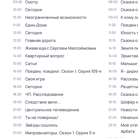
Смотр
Сказка о
09:20
08:50
Сегодня
Сказка о
10:00
09:17
Неограниченные возможности
К кому з
10:20
09:45
Едим Дома
Поедем 
11:20
11:25
Сегодня
Юность 
12:00
11:50
Главная дорога
Сказка о
12:20
13:15
Живая еда с Сергеем Малозёмовым
Земля л
13:00
14:10
Квартирный вопрос
Эрмита
14:00
14:40
Сатья
Малыши-
15:00
15:10
Поедем, поедим!
. Сезон 1
. Серия 109-я
Я - дири
16:00
16:05
Своя игра
Рассказы
17:00
16:35
Сегодня
Рецепты
18:00
17:35
ЧП. Расследование
Сказка о
18:20
18:35
Следствие вели...
Шофёр н
19:00
19:10
Центральное телевидение
Новости
21:00
21:30
Ты не поверишь!
Начальн
22:20
21:45
Звёзды сошлись
Моё оте
23:20
23:15
Арбата
Импровизаторы
. Сезон 1
. Серия 3-я
01:00