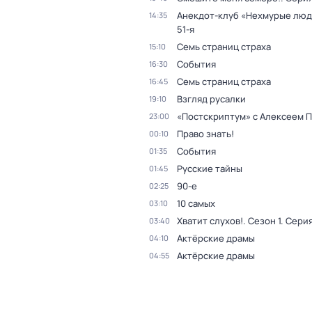
Анекдот-клуб «Нехмурые лю
14:35
51-я
Семь страниц страха
15:10
События
16:30
Семь страниц страха
16:45
Взгляд русалки
19:10
«Постскриптум» с Алексеем 
23:00
Право знать!
00:10
События
01:35
Русские тайны
01:45
90-е
02:25
10 самых
03:10
Хватит слухов!
. Сезон 1
. Серия
03:40
Актёрские драмы
04:10
Актёрские драмы
04:55