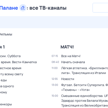
Палане
:
все ТВ-каналы
28 июл,
вт
29 июл,
ср
30 июл,
чт
31 июл,
пт
1 авг,
сб
Фильмы
я 1
МАТЧ!
ссии. Суббота
Все на Матч!
07:15
 время. Вести-Камчатка
Начать сначала
08:40
Местное время
Лёгкая атлетика. «Бриллиант
11:00
лига». Трансляция из Италии
ту всему свету
Новости
12:55
 еды
Футзал. Бетсити Суперлига. Ф
13:00
на одного
«Тюмень» - «Ухта»
дному
Смешанные единоборства. UF
15:00
Эдвардс против Белала Муха
оенкоры
Трансляция из Великобритан