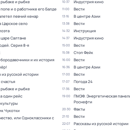
 рыбаке и рыбке
Индустрия кино
10:37
 попе и о работнике его Балде
Вести
11:00
алетел певчий кенар
В центре Азии
13:16
в Царское село
Вести
13:38
поэта
Инструкция
14:32
 царе Салтане
Индустрия кино
14:37
юдей
. Серия 8-я
Вести
15:00
ж
Стоп Фейк
15:38
бородавочники и их история
Вести
16:00
жёр!
В центре Азии
16:36
 из русской истории
Вести
17:00
 счастья
Погода 24
17:07
 рыбаке и рыбке
Вести
17:36
а один рейс
ПМЭФ. Энергетическая панел
19:00
Роснефти
 культуры
Факты
20:30
ик Чукотки
Вести
21:10
чество, или Одноклассники с
Рассказы из русской истории
22:07