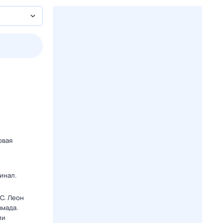
2 авг,
вс
3 авг,
пн
4 авг,
вт
5 авг,
ср
Вчера
Сегодня
овая
инал.
C. Леон
ммада.
ии