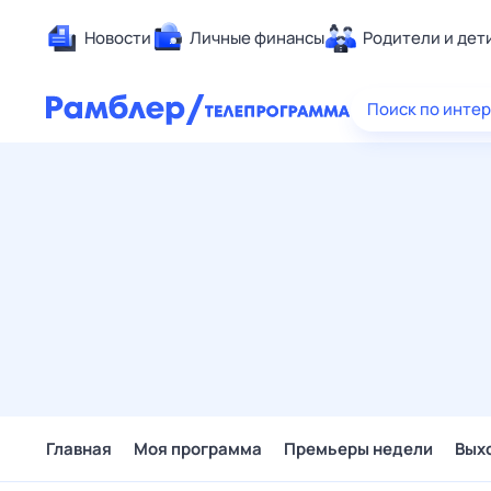
Новости
Личные финансы
Родители и дет
Здоровье
Поиск по инте
Развлечен
Дом и уют
Спорт
Карьера
Авто
Технологи
Жизненные
Сберегаем
Гороскопы
Главная
Моя программа
Премьеры недели
Вых