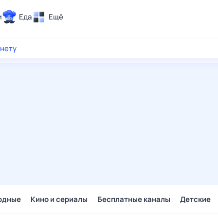
и
Еда
Ещё
Почта
рнету
ия и отдых
Поиск
Погода
ТВ-программа
и и тренды
 ситуации
 вместе
Помощь
одные
Кино и сериалы
Бесплатные каналы
Детские