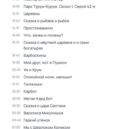
Парк Турум-бурум
. Сезон 1
. Серия 42-я
12:00
Царевны
12:10
Сказка о рыбаке и рыбке
13:40
Простоквашино
14:15
Что, зачем и почему?
16:00
Сказка о мёртвой царевне и о семи
16:15
богатырях
Барбоскины
16:45
Мой друг, кот и Пушкин
19:30
Ум и Хрум
20:45
Спокойной ночи, малыши!
21:00
Тюленьки
21:15
Карбот
22:30
Метал Кард Бот
23:00
Сказка о царе Салтане
23:30
Василиса Микулишна
00:25
Гадкий утёнок
00:40
Мы с Шерлоком Холмсом
01:00