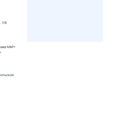
 1/8
лава МАР»
»
кольской.