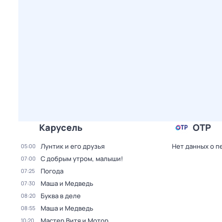
Карусель
ОТР
Лунтик и его друзья
Нет данных о п
05:00
С добрым утром, малыши!
07:00
Погода
07:25
Маша и Медведь
07:30
Буква в деле
08:20
Маша и Медведь
08:55
Мастер Витя и Мотор
10:20