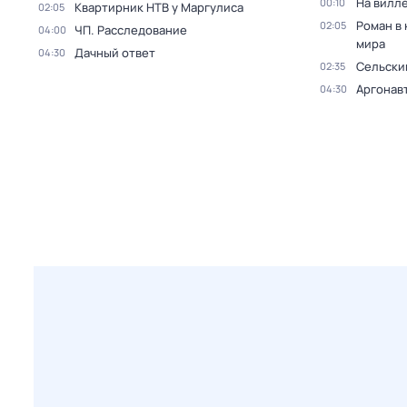
На вилл
00:10
Квартирник НТВ у Маргулиса
02:05
Роман в
02:05
ЧП. Расследование
04:00
мира
Дачный ответ
04:30
Сельски
02:35
Аргонав
04:30