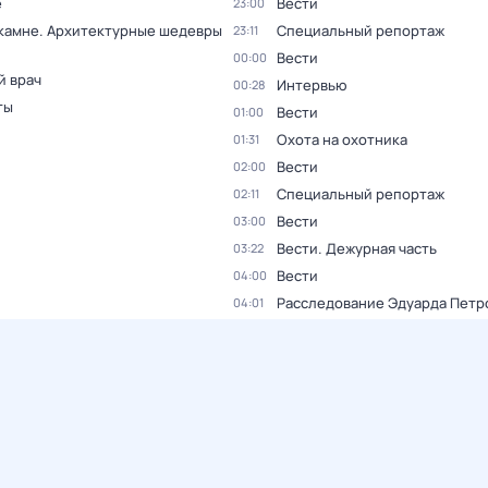
е
Вести
23:00
 камне. Архитектурные шедевры
Специальный репортаж
23:11
Вести
00:00
й врач
Интервью
00:28
ты
Вести
01:00
Охота на охотника
01:31
Вести
02:00
Специальный репортаж
02:11
Вести
03:00
Вести. Дежурная часть
03:22
Вести
04:00
Расследование Эдуарда Петр
04:01