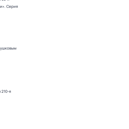
ди»
. Серия
Пушковым
 210-я