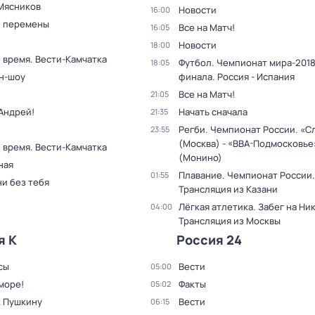
Мясников
Новости
16:00
 перемены
Все на Матч!
16:05
Новости
18:00
 время. Вести-Камчатка
Футбол. Чемпионат мира-2018.
18:05
н-шоу
финала. Россия - Испания
Все на Матч!
21:05
Андрей!
Начать сначала
21:35
Регби. Чемпионат России. «С
23:55
(Москва) - «ВВА-Подмосковье
 время. Вести-Камчатка
(Монино)
ная
Плавание. Чемпионат России.
01:55
и без тебя
Трансляция из Казани
Лёгкая атлетика. Забег на Ни
04:00
Трансляция из Москвы
я К
Россия 24
сы
Вести
05:00
море!
Факты
05:02
к Пушкину
Вести
06:15