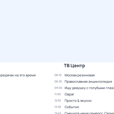
ТВ Центр
ередачах на это время
Москва резиновая
08:10
Православная энциклопедия
08:35
Ищу девушку с голубыми глаз
09:00
Овраг
11:00
Просто & вкусно
12:55
События
13:30
Смешите меня семеро!
. Серия
13:45