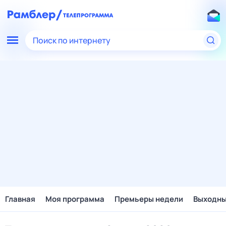
Поиск по интернету
Главная
Моя программа
Премьеры недели
Выходн