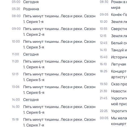
Сегодня
Роман в
05:00
08:30
мира
Роднина
05:20
Конёк-Г
09:05
Пять минут тишины. Леса и реки
. Сезон
08:00
1
. Серия 1-я
Земля л
10:20
Пять минут тишины. Леса и реки
. Сезон
Сверстн
09:00
10:55
1
. Серия 2-я
Земля л
12:15
Пять минут тишины. Леса и реки
. Сезон
10:00
Белый с
12:45
1
. Серия 3-я
Танцуй и
14:10
Сегодня
11:00
Историч
15:40
Пять минут тишины. Леса и реки
. Сезон
11:20
Летучая
16:10
1
. Серия 4-я
Концерт
18:25
Пять минут тишины. Леса и реки
. Сезон
12:13
артисту
1
. Серия 5-я
Сказ про
19:50
Пять минут тишины. Леса и реки
. Сезон
13:06
Новости
21:30
1
. Серия 6-я
Укротите
21:45
Сегодня
14:00
моё при
Пять минут тишины. Леса и реки
. Сезон
14:30
Укротит
22:25
1
. Серия 6-я
Мы жела
00:05
Пять минут тишины. Леса и реки
. Сезон
15:18
концерт
1
. Серия 7-я