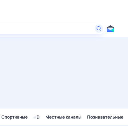
Спортивные
HD
Местные каналы
Познавательные