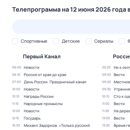
Телепрограмма на 12 июня 2026 года 
23 июл,
чт
24 июл,
пт
25 июл,
сб
26 июл,
вс
Спортивные
Детские
Сериалы
Первый Канал
Росси
Новости
Ни к сел
06:00
05:30
Россия от края до края
Вести
06:10
09:00
День России. Праздничный канал
Местное
07:00
09:20
Новости
Утрення
10:00
09:30
Награды России
Сто к о
10:15
10:10
Народные промыслы
Вести
11:10
11:00
Новости
На дере
12:00
11:20
Государь
Вести
12:15
13:00
Михаил Задорнов. «Только русский
Время г
16:30
13:30