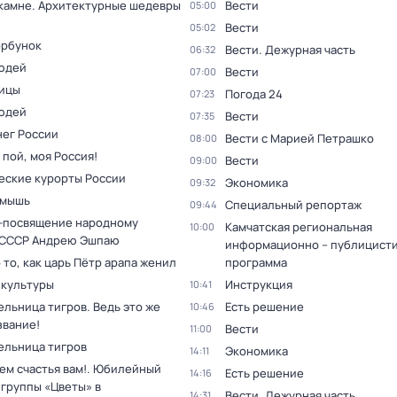
 камне. Архитектурные шедевры
Вести
05:00
Вести
05:02
орбунок
Вести. Дежурная часть
06:32
юдей
Вести
07:00
ицы
Погода 24
07:23
юдей
Вести
07:35
нег России
Вести с Марией Петрашко
08:00
 пой, моя Россия!
Вести
09:00
еские курорты России
Экономика
09:32
 мышь
Специальный репортаж
09:44
-посвящение народному
Камчатская региональная
10:00
 СССР Андрею Эшпаю
информационно – публицист
 то, как царь Пётр арапа женил
программа
 культуры
Инструкция
10:41
льница тигров. Ведь это же
Есть решение
10:46
звание!
Вести
11:00
ельница тигров
Экономика
14:11
ем счастья вам!. Юбилейный
Есть решение
14:16
 группы «Цветы» в
Вести. Дежурная часть
14:31