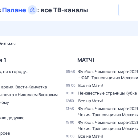
в
Палане
:
все ТВ-каналы
27 июл,
пн
28 июл,
вт
29 июл,
ср
30 июл,
чт
31 июл,
Фильмы
я 1
МАТЧ!
у, ни к городу…
Футбол. Чемпионат мира-202
05:40
- ЮАР. Трансляция из Мексик
Все на Матч!
09:00
 время. Вести-Камчатка
Неизвестные страницы Кубка
10:30
я почта с Николаем Басковым
Все на Матч!
12:50
дному
Футбол. Чемпионат мира-2026
13:40
Чехия. Трансляция из Мексик
вню дедушке
Футбол. Чемпионат мира-2026
15:00
Чехия. Трансляция из Мексик
ероев
Все на Матч!
16:00