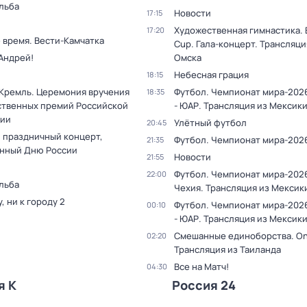
льба
Новости
17:15
Художественная гимнастика. 
17:20
 время. Вести-Камчатка
Cup. Гала-концерт. Трансляци
Андрей!
Омска
Небесная грация
18:15
 Кремль. Церемония вручения
Футбол. Чемпионат мира-202
18:35
ственных премий Российской
- ЮАР. Трансляция из Мексик
ии
Улётный футбол
20:45
 праздничный концерт,
Футбол. Чемпионат мира-202
21:35
нный Дню России
Новости
21:55
Футбол. Чемпионат мира-2026
22:00
льба
Чехия. Трансляция из Мексик
у, ни к городу 2
Футбол. Чемпионат мира-202
00:10
- ЮАР. Трансляция из Мексик
Смешанные единоборства. On
02:20
Трансляция из Таиланда
Все на Матч!
04:30
я К
Россия 24