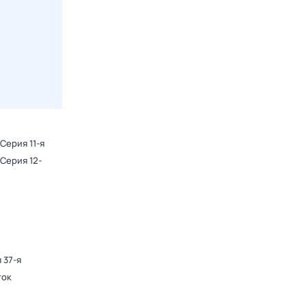
 Серия 11-я
 Серия 12-
 37-я
ток