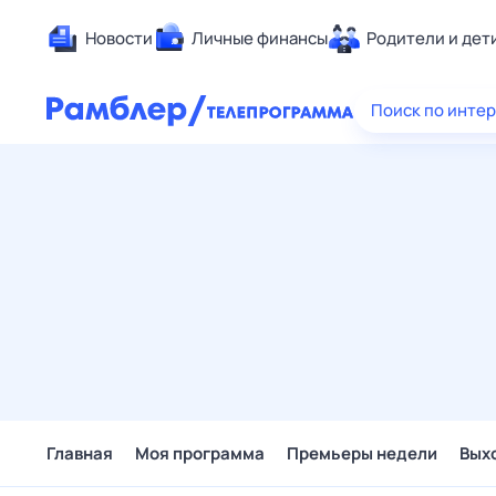
Новости
Личные финансы
Родители и дет
Здоровье
Поиск по инте
Развлечен
Дом и уют
Спорт
Карьера
Авто
Технологи
Жизненные
Сберегаем
Гороскопы
Главная
Моя программа
Премьеры недели
Вых