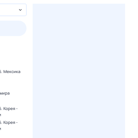
пт
1 авг,
сб
2 авг,
вс
3 авг,
пн
4 авг,
вт
Вчера
Сегод
6. Мексика
и
 мира
. Корея -
и
. Корея -
и