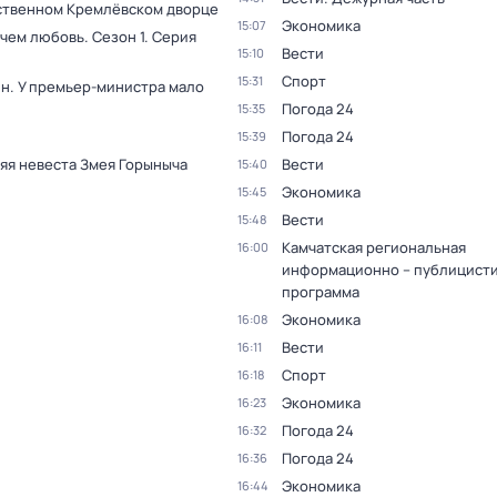
ственном Кремлёвском дворце
Экономика
15:07
 чем любовь
. Сезон 1
. Серия
Вести
15:10
Спорт
15:31
н. У премьер-министра мало
Погода 24
15:35
Погода 24
15:39
яя невеста Змея Горыныча
Вести
15:40
Экономика
15:45
Вести
15:48
Камчатская региональная
16:00
информационно – публицист
программа
Экономика
16:08
Вести
16:11
Спорт
16:18
Экономика
16:23
Погода 24
16:32
Погода 24
16:36
Экономика
16:44