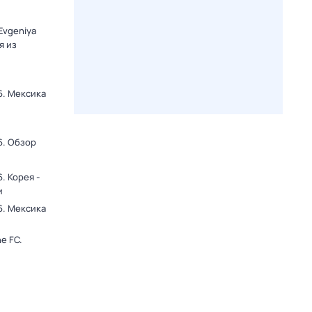
Evgeniya
я из
6. Мексика
и
6. Обзор
. Корея -
и
6. Мексика
и
e FC.