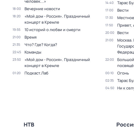
человек...»
Тарас Бу
14:40
Вечерние новости
18:00
Вести
17:00
«Мой дом - Россия». Праздничный
18:20
Местное
17:30
концерт в Кремле
Привет, 
17:50
10 историй о любви и смерти
19:55
Вести
20:00
Время
21:00
Москва.
21:00
Что? Где? Когда?
21:35
Государ
Команды
Федерац
22:45
«Мой дом - Россия». Праздничный
Большой
23:50
22:00
концерт в Кремле
посвящё
Подкаст.Лаб
Огонь
01:20
00:10
Тарас Бу
02:35
Ни к сел
04:50
НТВ
Росси