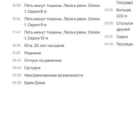
Государ
Пять минут тишины. Леса и реки
. Сезон
16:06
Больше,
01:40
1
. Серия 8-я
222-я
Пять минут тишины. Леса и реки
. Сезон
16:54
Столыпи
02:20
1
. Серия 9-я
друзей
Пять минут тишины. Леса и реки
. Сезон
17:42
Садко
03:10
1
. Серия 10-я
Последн
04:35
Юта. 25 лет на сцене
18:30
Роднина
21:20
Отпуск по ранению
23:40
Сегодня
03:00
Неограниченные возможности
03:20
Едим Дома
04:20