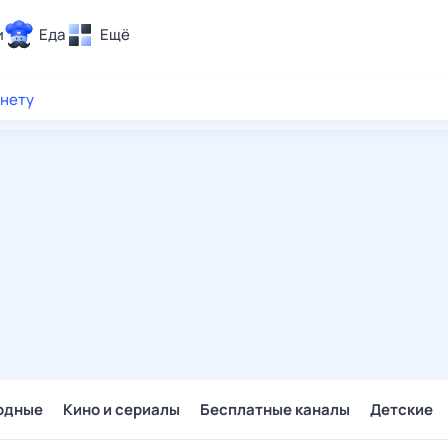
и
Еда
Ещё
Почта
рнету
ия и отдых
Поиск
Погода
ТВ-программа
и и тренды
 ситуации
 вместе
Помощь
одные
Кино и сериалы
Бесплатные каналы
Детские