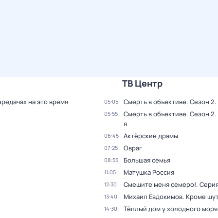
ТВ Центр
ередачах на это время
Смерть в объективе
. Сезон 2
.
05:05
Смерть в объективе
. Сезон 2
.
05:55
я
Актёрские драмы
06:45
Овраг
07:25
Большая семья
08:55
Матушка Россия
11:05
Смешите меня семеро!
. Серия
12:30
Михаил Евдокимов. Кроме шу
13:40
Тёплый дом у холодного моря
14:30